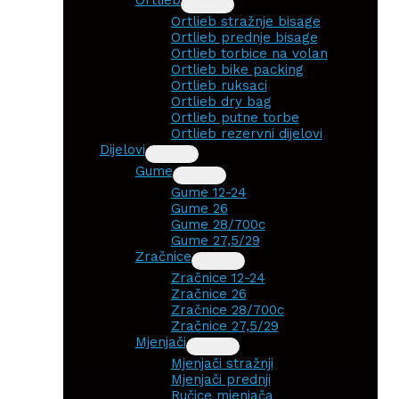
Ortlieb stražnje bisage
Ortlieb prednje bisage
Ortlieb torbice na volan
Ortlieb bike packing
Ortlieb ruksaci
Ortlieb dry bag
Ortlieb putne torbe
Ortlieb rezervni dijelovi
Dijelovi
Gume
Gume 12-24
Gume 26
Gume 28/700c
Gume 27,5/29
Zračnice
Zračnice 12-24
Zračnice 26
Zračnice 28/700c
Zračnice 27,5/29
Mjenjači
Mjenjači stražnji
Mjenjači prednji
Ručice mjenjača