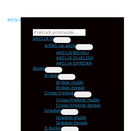
MENU
Products search
AKCIJA !!!
Artikli na akciji
AKCIJA BICIKLI
AKCIJA DIJELOVI
AKCIJA OPREMA
Bicikli
Brdski
Brdski muški
Brdski ženski
Cross/treking
Cross/treking muški
Cross/treking ženski
Gradski
Gradski muški
Gradski ženski
E-bicikli