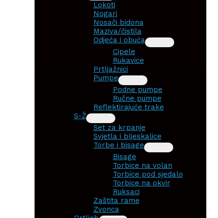
Lokoti
Nogari
Nosači bidona
Maziva/čistila
Odjeća i obuća
Cipele
Rukavice
Prtljažnici
Pumpe
Podne pumpe
Ručne pumpe
Reflektirajuće trake
S-Ž
Set za krpanje
Svjetla i bljeskalice
Torbe i bisage
Bisage
Torbice na volan
Torbice pod sjedalo
Torbice na okvir
Ruksaci
Zaštita rame
Zvonca
Ortlieb