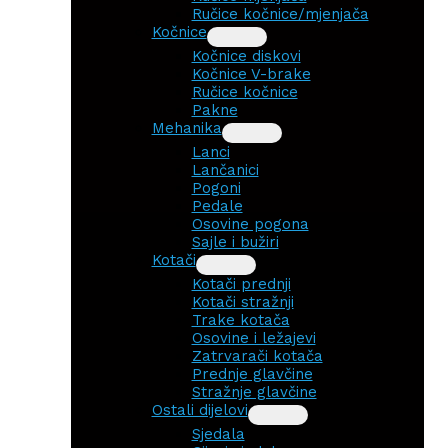
Ručice kočnice/mjenjača
Kočnice
Kočnice diskovi
Kočnice V-brake
Ručice kočnice
Pakne
Mehanika
Lanci
Lančanici
Pogoni
Pedale
Osovine pogona
Sajle i bužiri
Kotači
Kotači prednji
Kotači stražnji
Trake kotača
Osovine i ležajevi
Zatrvarači kotača
Prednje glavčine
Stražnje glavčine
Ostali dijelovi
Sjedala