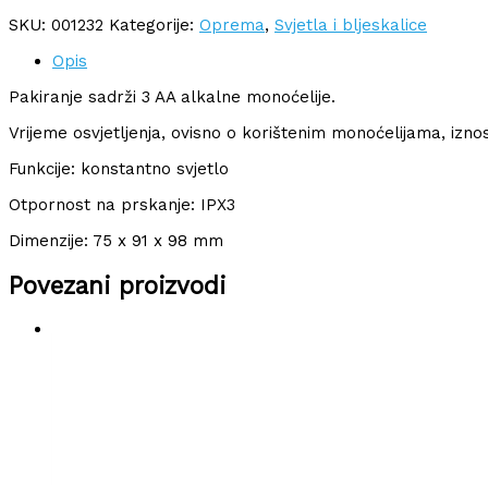
SKU:
001232
Kategorije:
Oprema
,
Svjetla i bljeskalice
Opis
Pakiranje sadrži 3 AA alkalne monoćelije.
Vrijeme osvjetljenja, ovisno o korištenim monoćelijama, iznos
Funkcije: konstantno svjetlo
Otpornost na prskanje: IPX3
Dimenzije: 75 x 91 x 98 mm
Povezani proizvodi