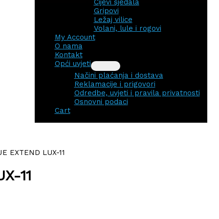
Cijevi sjedala
Gripovi
Ležaj vilice
Volani, lule i rogovi
My Account
O nama
Kontakt
Opći uvjeti
Načini plaćanja i dostava
Reklamacije i prigovori
Odredbe, uvjeti i pravila privatnosti
Osnovni podaci
Cart
E EXTEND LUX-11
X-11