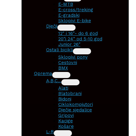
E-MTB
E-cross/treking
E-gradski
Sklopivi E-bike
Dječji
12″ i 16″- do 6 god
20″i 24″ od 5-10 god
Junior 26″
Ostali bicikli
Sklopivi pony
Cestovni
BMX
Oprema
A,B,C…
Alati
Blatobrani
Bidoni
Ciklokompjutori
Dječje sjedalice
Gripovi
Kacige
Košare
L-R