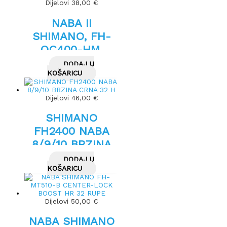
Dijelovi
38,00
€
NABA II
SHIMANO, FH-
QC400-HM,
CENTER LOCK
DODAJ U
32H 135MM
KOŠARICU
Dijelovi
46,00
€
SHIMANO
FH2400 NABA
8/9/10 BRZINA
CRNA 32 H
DODAJ U
KOŠARICU
Dijelovi
50,00
€
NABA SHIMANO