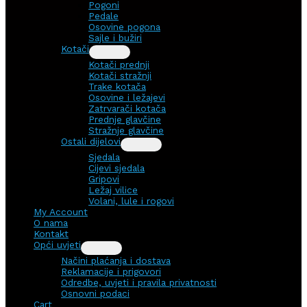
Pogoni
Pedale
Osovine pogona
Sajle i bužiri
Kotači
Kotači prednji
Kotači stražnji
Trake kotača
Osovine i ležajevi
Zatrvarači kotača
Prednje glavčine
Stražnje glavčine
Ostali dijelovi
Sjedala
Cijevi sjedala
Gripovi
Ležaj vilice
Volani, lule i rogovi
My Account
O nama
Kontakt
Opći uvjeti
Načini plaćanja i dostava
Reklamacije i prigovori
Odredbe, uvjeti i pravila privatnosti
Osnovni podaci
Cart