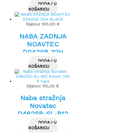
32 12 x 142 mm
DODAJ U
KOŠARICU
Dijelovi
100,00
€
NABA ZADNJA
NOAVTEC
D042SB 32H
BLACK
DODAJ U
KOŠARICU
Dijelovi
110,00
€
Naba stražnja
Novatec
D462SB-SL-B12
boost 32h 6
DODAJ U
rupa
KOŠARICU