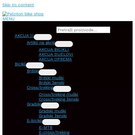
Skip to content
MENU
Products search
AKCIJA !!!
Artikli na akciji
AKCIJA BICIKLI
AKCIJA DIJELOVI
AKCIJA OPREMA
Bicikli
Brdski
Brdski muški
Brdski ženski
Cross/treking
Cross/treking muški
Cross/treking ženski
Gradski
Gradski muški
Gradski ženski
E-bicikli
E-MTB
E-cross/treking