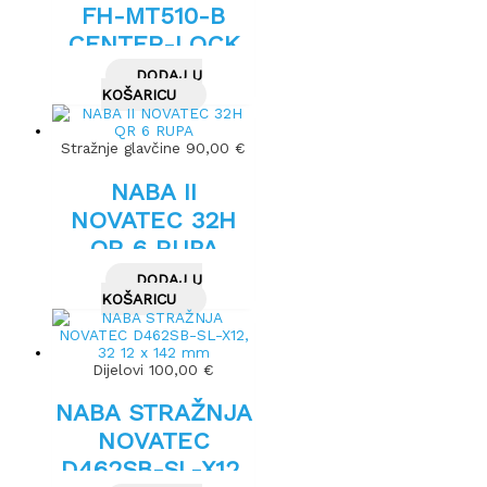
FH-MT510-B
CENTER-LOCK
BOOST HR 32
DODAJ U
RUPE
KOŠARICU
Stražnje glavčine
90,00
€
NABA II
NOVATEC 32H
QR 6 RUPA
DODAJ U
KOŠARICU
Dijelovi
100,00
€
NABA STRAŽNJA
NOVATEC
D462SB-SL-X12,