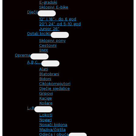
E-gradski
Sklopivi E-bike
Dječji
12″ i 16″- do 6 god
20″i 24″ od 5-10 god
Junior 26″
Ostali bicikli
Sklopivi pony
Cestovni
BMX
Oprema
A,B,C…
Alati
Blatobrani
Bidoni
Ciklokompjutori
Dječje sjedalice
Gripovi
Kacige
Košare
L-R
Lokoti
Nogari
Nosači bidona
Maziva/čistila
Odjeća i obuća