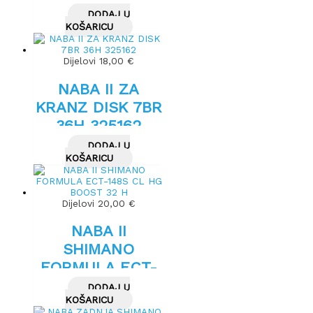
DODAJ U
KOŠARICU
Dijelovi
18,00
€
NABA II ZA
KRANZ DISK 7BR
36H 325162
DODAJ U
KOŠARICU
Dijelovi
20,00
€
NABA II
SHIMANO
FORMULA ECT-
148S CL HG
DODAJ U
BOOST 32 H
KOŠARICU