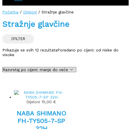
Početna
/
Dijelovi
/ Stražnje glavčine
Stražnje glavčine
FILTER
Prikazuje se svih 12 rezultata
Poredano po cijeni: od niske do
visoke
Dijelovi
15,00
€
NABA SHIMANO
FH-TY505-7-SP
32H