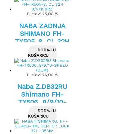
Dijelovi
25,00
€
NABA ZADNJA
SHIMANO FH-
TX505-8, CL 32H
8/9/10BRZ
DODAJ U
KOŠARICU
Dijelovi
26,00
€
Naba Z.DB32RU
Shimano FH-
TX506, 8/9/10-
SPEED (OEM)
DODAJ U
KOŠARICU