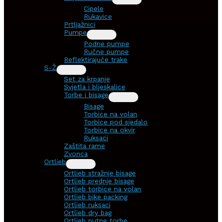
Cipele
Rukavice
Prtljažnici
Pumpe
Podne pumpe
Ručne pumpe
Reflektirajuće trake
S-Ž
Set za krpanje
Svjetla i bljeskalice
Torbe i bisage
Bisage
Torbice na volan
Torbice pod sjedalo
Torbice na okvir
Ruksaci
Zaštita rame
Zvonca
Ortlieb
Ortlieb stražnje bisage
Ortlieb prednje bisage
Ortlieb torbice na volan
Ortlieb bike packing
Ortlieb ruksaci
Ortlieb dry bag
Ortlieb putne torbe