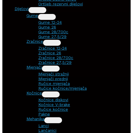
Ortlieb rezervni dijelovi
Dijelovi
Gume
Gume 12-24
Gume 26
Gume 28/700c
Gume 27,5/29
Zračnice
Zračnice 12-24
Zračnice 26
Zračnice 28/700c
Zračnice 27,5/29
Mjenjači
Mjenjači stražnji
Mjenjači prednji
Ručice mjenjača
Ručice kočnice/mjenjača
Kočnice
Kočnice diskovi
Kočnice V-brake
Ručice kočnice
Pakne
Mehanika
Lanci
Lančanici