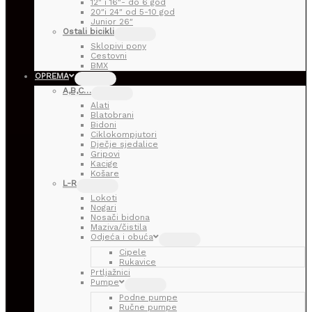
12″ i 16″- do 6 god
20″i 24″ od 5-10 god
Junior 26″
Ostali bicikli
Sklopivi pony
Cestovni
BMX
OPREMA
A,B,C…
Alati
Blatobrani
Bidoni
Ciklokompjutori
Dječje sjedalice
Gripovi
Kacige
Košare
L-R
Lokoti
Nogari
Nosači bidona
Maziva/čistila
Odjeća i obuća
Cipele
Rukavice
Prtljažnici
Pumpe
Podne pumpe
Ručne pumpe