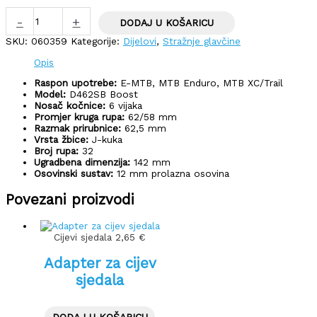
-
+
DODAJ U KOŠARICU
SKU:
060359
Kategorije:
Dijelovi
,
Stražnje glavčine
Opis
Raspon upotrebe:
E-MTB, MTB Enduro, MTB XC/Trail
Model:
D462SB Boost
Nosač kočnice:
6 vijaka
Promjer kruga rupa:
62/58 mm
Razmak prirubnice:
62,5 mm
Vrsta žbice:
J-kuka
Broj rupa:
32
Ugradbena dimenzija:
142 mm
Osovinski sustav:
12 mm prolazna osovina
Povezani proizvodi
Cijevi sjedala
2,65
€
Adapter za cijev
sjedala