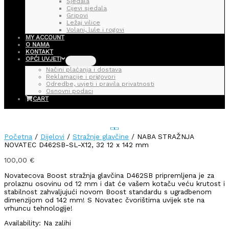
Sjedala
Cijevi sjedala
Gripovi
Ležaj vilice
Volani, lule i rogovi
MY ACCOUNT
O NAMA
KONTAKT
OPĆI UVJETI
Načini plaćanja i dostava
Reklamacije i prigovori
Odredbe, uvjeti i pravila privatnosti
Osnovni podaci
CART
Početna
/
Dijelovi
/
Stražnje glavčine
/ NABA STRAŽNJA
NOVATEC D462SB-SL-X12, 32 12 x 142 mm
100,00
€
Novatecova Boost stražnja glavčina D462SB pripremljena je za
prolaznu osovinu od 12 mm i dat će vašem kotaču veću krutost i
stabilnost zahvaljujući novom Boost standardu s ugradbenom
dimenzijom od 142 mm! S Novatec čvorištima uvijek ste na
vrhuncu tehnologije!
Availability:
Na zalihi