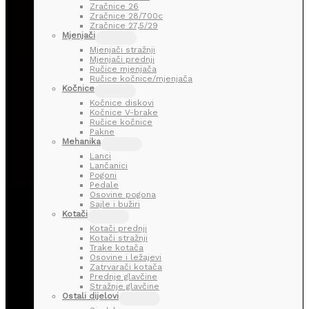
Zračnice 26
Zračnice 28/700c
Zračnice 27,5/29
Mjenjači
Mjenjači stražnji
Mjenjači prednji
Ručice mjenjača
Ručice kočnice/mjenjača
Kočnice
Kočnice diskovi
Kočnice V-brake
Ručice kočnice
Pakne
Mehanika
Lanci
Lančanici
Pogoni
Pedale
Osovine pogona
Sajle i bužiri
Kotači
Kotači prednji
Kotači stražnji
Trake kotača
Osovine i ležajevi
Zatrvarači kotača
Prednje glavčine
Stražnje glavčine
Ostali dijelovi