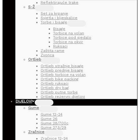
Reflektirajuće trake
S-Ž
Set za krpanje
Svjetla i bljeskalice
Torbe i bisage
Bisage
Torbice na volan
Torbice pod sjedalo
Torbice na okvir
Ruksaci
Zaštita rame
Zvonca
Ortlieb
Ortlieb stražnje bisage
Ortlieb prednje bisage
Ortlieb torbice na volan
Ortlieb bike packing
Ortlieb ruksaci
Ortlieb dry bag
Ortlieb putne torbe
Ortlieb rezervni dijelovi
DIJELOVI
Gume
Gume 12-24
Gume 26
Gume 28/700c
Gume 27,5/29
Zračnice
Zračnice 12-24