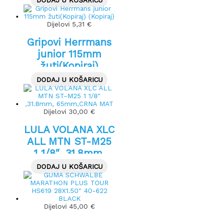
DODAJ U KOŠARICU
Dijelovi
5,31
€
Gripovi Herrmans
junior 115mm
žuti(Kopiraj)
(Kopiraj)
DODAJ U KOŠARICU
Dijelovi
30,00
€
LULA VOLANA XLC
ALL MTN ST-M25
1 1/8″ ,31.8mm,
65mm,CRNA MAT
DODAJ U KOŠARICU
Dijelovi
45,00
€