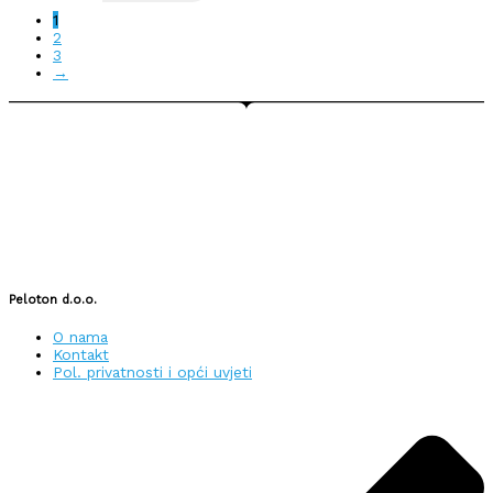
1
2
3
→
Peloton d.o.o.
O nama
Kontakt
Pol. privatnosti i opći uvjeti