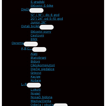
E-gradski
Sklopivi E-bike
Dječji
12″ i 16″- do 6 god
20″i 24″ od 5-10 god
Junior 26″
Ostali bicikli
Sklopivi pony
Cestovni
BMX
Oprema
A,B,C…
Alati
Blatobrani
Bidoni
Ciklokompjutori
Dječje sjedalice
Gripovi
Kacige
Košare
L-R
Lokoti
Nogari
Nosači bidona
Maziva/čistila
Odjeća i obuća