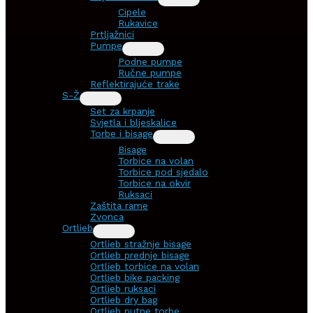
Cipele
Rukavice
Prtljažnici
Pumpe
Podne pumpe
Ručne pumpe
Reflektirajuće trake
S-Ž
Set za krpanje
Svjetla i bljeskalice
Torbe i bisage
Bisage
Torbice na volan
Torbice pod sjedalo
Torbice na okvir
Ruksaci
Zaštita rame
Zvonca
Ortlieb
Ortlieb stražnje bisage
Ortlieb prednje bisage
Ortlieb torbice na volan
Ortlieb bike packing
Ortlieb ruksaci
Ortlieb dry bag
Ortlieb putne torbe