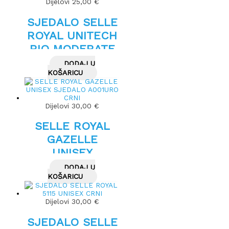
Dijelovi
25,00
€
SJEDALO SELLE
ROYAL UNITECH
RIO MODERATE
RELAXED FOAM
DODAJ U
UNISEX
KOŠARICU
Dijelovi
30,00
€
SELLE ROYAL
GAZELLE
UNISEX
SJEDALO
DODAJ U
A001URO CRNI
KOŠARICU
Dijelovi
30,00
€
SJEDALO SELLE