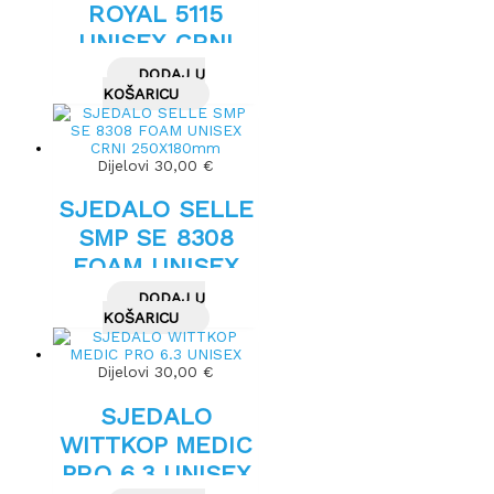
ROYAL 5115
UNISEX CRNI
DODAJ U
KOŠARICU
Dijelovi
30,00
€
SJEDALO SELLE
SMP SE 8308
FOAM UNISEX
CRNI
DODAJ U
250X180mm
KOŠARICU
Dijelovi
30,00
€
SJEDALO
WITTKOP MEDIC
PRO 6.3 UNISEX