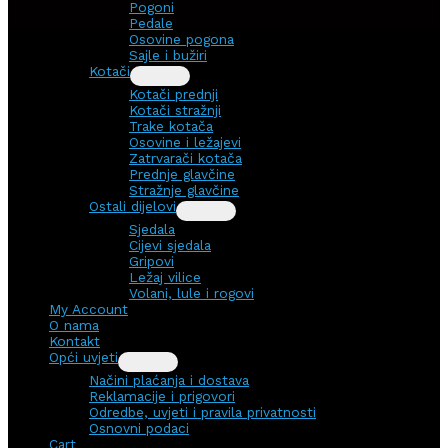
Pogoni
Pedale
Osovine pogona
Sajle i bužiri
Kotači
Kotači prednji
Kotači stražnji
Trake kotača
Osovine i ležajevi
Zatrvarači kotača
Prednje glavčine
Stražnje glavčine
Ostali dijelovi
Sjedala
Cijevi sjedala
Gripovi
Ležaj vilice
Volani, lule i rogovi
My Account
O nama
Kontakt
Opći uvjeti
Načini plaćanja i dostava
Reklamacije i prigovori
Odredbe, uvjeti i pravila privatnosti
Osnovni podaci
Cart