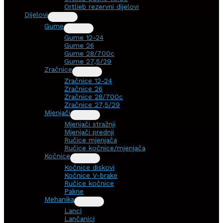
Ortlieb rezervni dijelovi
Dijelovi
Gume
Gume 12-24
Gume 26
Gume 28/700c
Gume 27,5/29
Zračnice
Zračnice 12-24
Zračnice 26
Zračnice 28/700c
Zračnice 27,5/29
Mjenjači
Mjenjači stražnji
Mjenjači prednji
Ručice mjenjača
Ručice kočnice/mjenjača
Kočnice
Kočnice diskovi
Kočnice V-brake
Ručice kočnice
Pakne
Mehanika
Lanci
Lančanici