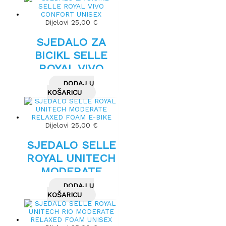
Dijelovi
25,00
€
SJEDALO ZA
BICIKL SELLE
ROYAL VIVO
CONFORT
DODAJ U
UNISEX
KOŠARICU
Dijelovi
25,00
€
SJEDALO SELLE
ROYAL UNITECH
MODERATE
RELAXED FOAM
DODAJ U
E-BIKE
KOŠARICU