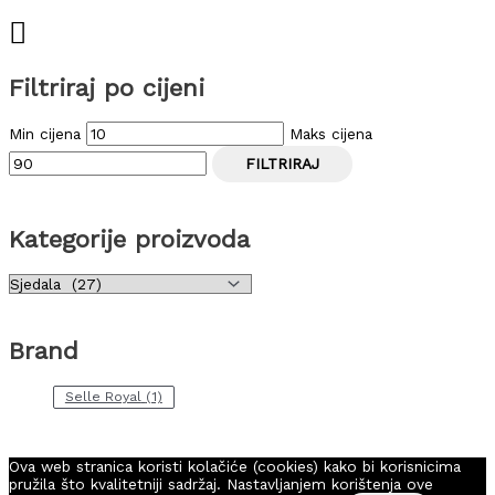
Filtriraj po cijeni
Min cijena
Maks cijena
FILTRIRAJ
Kategorije proizvoda
Brand
Selle Royal
(1)
Ova web stranica koristi kolačiće (cookies) kako bi korisnicima
pružila što kvalitetniji sadržaj. Nastavljanjem korištenja ove