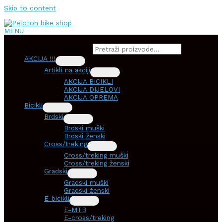
Skip to content
MENU
Products search
AKCIJA !!!
Artikli na akciji
AKCIJA BICIKLI
AKCIJA DIJELOVI
AKCIJA OPREMA
Bicikli
Brdski
Brdski muški
Brdski ženski
Cross/treking
Cross/treking muški
Cross/treking ženski
Gradski
Gradski muški
Gradski ženski
E-bicikli
E-MTB
E-cross/treking