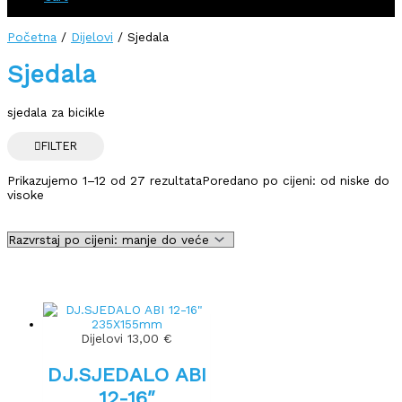
Početna
/
Dijelovi
/ Sjedala
Sjedala
sjedala za bicikle
FILTER
Prikazujemo 1–12 od 27 rezultata
Poredano po cijeni: od niske do
visoke
Dijelovi
13,00
€
DJ.SJEDALO ABI
12-16″