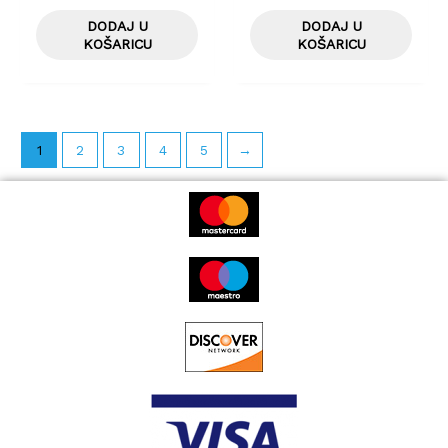
DODAJ U
DODAJ U
KOŠARICU
KOŠARICU
1
2
3
4
5
→