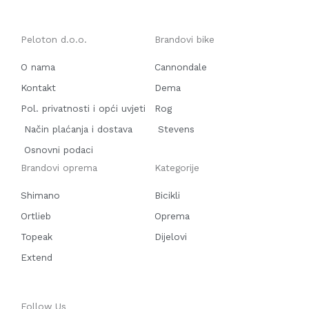
Peloton d.o.o.
Brandovi bike
O nama
Cannondale
Kontakt
Dema
Pol. privatnosti i opći uvjeti
Rog
Način plaćanja i dostava
Stevens
Osnovni podaci
Brandovi oprema
Kategorije
Shimano
Bicikli
Ortlieb
Oprema
Topeak
Dijelovi
Extend
Follow Us