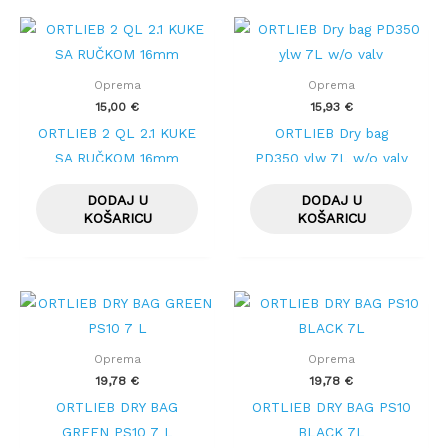
Oprema
Oprema
15,00
€
15,93
€
ORTLIEB 2 QL 2.1 KUKE
ORTLIEB Dry bag
SA RUČKOM 16mm
PD350 ylw 7L w/o valv
DODAJ U
DODAJ U
KOŠARICU
KOŠARICU
Oprema
Oprema
19,78
€
19,78
€
ORTLIEB DRY BAG
ORTLIEB DRY BAG PS10
GREEN PS10 7 L
BLACK 7L