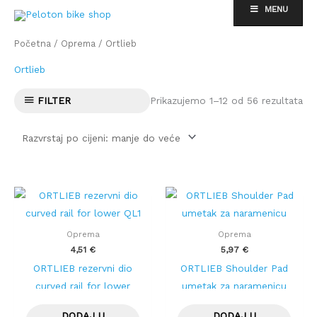
Skip
MENU
to
Po
content
Početna
/
Oprema
/ Ortlieb
po
cij
od
Ortlieb
nis
do
vis
Prikazujemo 1–12 od 56 rezultata
FILTER
Oprema
Oprema
4,51
€
5,97
€
ORTLIEB rezervni dio
ORTLIEB Shoulder Pad
curved rail for lower
umetak za naramenicu
QL1
DODAJ U
DODAJ U