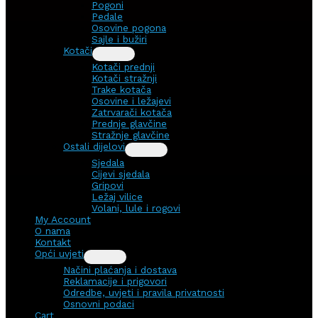
Pogoni
Pedale
Osovine pogona
Sajle i bužiri
Kotači
Kotači prednji
Kotači stražnji
Trake kotača
Osovine i ležajevi
Zatrvarači kotača
Prednje glavčine
Stražnje glavčine
Ostali dijelovi
Sjedala
Cijevi sjedala
Gripovi
Ležaj vilice
Volani, lule i rogovi
My Account
O nama
Kontakt
Opći uvjeti
Načini plaćanja i dostava
Reklamacije i prigovori
Odredbe, uvjeti i pravila privatnosti
Osnovni podaci
Cart