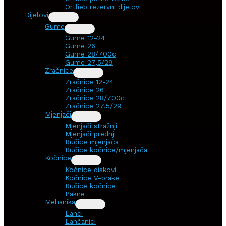
Ortlieb rezervni dijelovi
Dijelovi
Gume
Gume 12-24
Gume 26
Gume 28/700c
Gume 27,5/29
Zračnice
Zračnice 12-24
Zračnice 26
Zračnice 28/700c
Zračnice 27,5/29
Mjenjači
Mjenjači stražnji
Mjenjači prednji
Ručice mjenjača
Ručice kočnice/mjenjača
Kočnice
Kočnice diskovi
Kočnice V-brake
Ručice kočnice
Pakne
Mehanika
Lanci
Lančanici