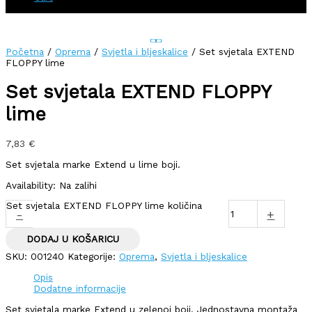
Početna
/
Oprema
/
Svjetla i bljeskalice
/ Set svjetala EXTEND
FLOPPY lime
Set svjetala EXTEND FLOPPY
lime
7,83
€
Set svjetala marke Extend u lime boji.
Availability:
Na zalihi
Set svjetala EXTEND FLOPPY lime količina
-
+
DODAJ U KOŠARICU
SKU:
001240
Kategorije:
Oprema
,
Svjetla i bljeskalice
Opis
Dodatne informacije
Set svjetala marke Extend u zelenoj boji. Jednostavna montaža