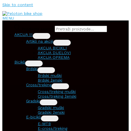
Skip to content
MENU
Products search
AKCIJA !!!
Artikli na akciji
AKCIJA BICIKLI
AKCIJA DIJELOVI
AKCIJA OPREMA
Bicikli
Brdski
Brdski muški
Brdski ženski
Cross/treking
Cross/treking muški
Cross/treking ženski
Gradski
Gradski muški
Gradski ženski
E-bicikli
E-MTB
E-cross/treking