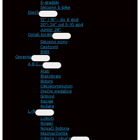
E-gradski
Sklopivi E-bike
Dječji
12″ i 16″- do 6 god
20″i 24″ od 5-10 god
Junior 26″
Ostali bicikli
Sklopivi pony
Cestovni
BMX
Oprema
A,B,C…
Alati
Blatobrani
Bidoni
Ciklokompjutori
Dječje sjedalice
Gripovi
Kacige
Košare
L-R
Lokoti
Nogari
Nosači bidona
Maziva/čistila
Odjeća i obuća