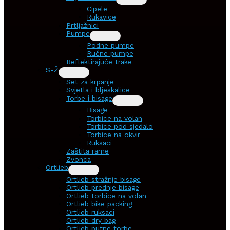
Cipele
Rukavice
Prtljažnici
Pumpe
Podne pumpe
Ručne pumpe
Reflektirajuće trake
S-Ž
Set za krpanje
Svjetla i bljeskalice
Torbe i bisage
Bisage
Torbice na volan
Torbice pod sjedalo
Torbice na okvir
Ruksaci
Zaštita rame
Zvonca
Ortlieb
Ortlieb stražnje bisage
Ortlieb prednje bisage
Ortlieb torbice na volan
Ortlieb bike packing
Ortlieb ruksaci
Ortlieb dry bag
Ortlieb putne torbe