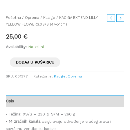
Početna
/
Oprema
/
Kacige
/ KACIGA EXTEND LILLY
YELLOW FLOWERS,XS/S (47-51cm)
25,00
€
Availability:
Na zalihi
DODAJ U KOŠARICU
SKU:
001377
Kategorije:
Kacige
,
Oprema
Opis
• Težina: XS/S – 230 g, S/M – 260 g
•
14 zračnih kanala
osiguravaju odvođenje vrućeg zraka i
savršenu ventilaciju kacige