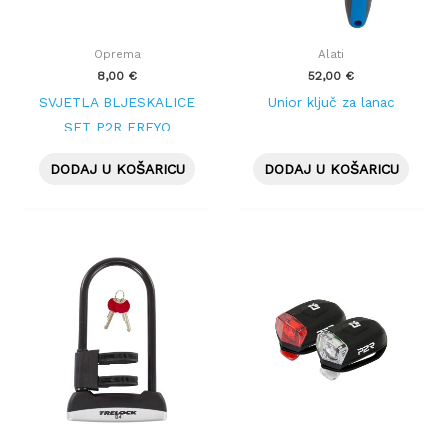
Oprema
Alati
8,00
€
52,00
€
SVJETLA BLJESKALICE
Unior ključ za lanac
SET P2R FREYO
CRVENE
DODAJ U KOŠARICU
DODAJ U KOŠARICU