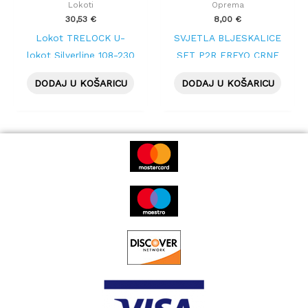
Lokoti
Oprema
30,53
€
8,00
€
Lokot TRELOCK U-
SVJETLA BLJESKALICE
lokot Silverline 108-230
SET P2R FREYO CRNE
DODAJ U KOŠARICU
DODAJ U KOŠARICU