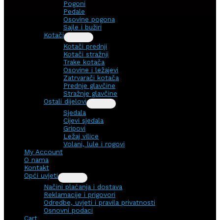
Pogoni
Pedale
Osovine pogona
Sajle i bužiri
Kotači
Kotači prednji
Kotači stražnji
Trake kotača
Osovine i ležajevi
Zatrvarači kotača
Prednje glavčine
Stražnje glavčine
Ostali dijelovi
Sjedala
Cijevi sjedala
Gripovi
Ležaj vilice
Volani, lule i rogovi
My Account
O nama
Kontakt
Opći uvjeti
Načini plaćanja i dostava
Reklamacije i prigovori
Odredbe, uvjeti i pravila privatnosti
Osnovni podaci
Cart