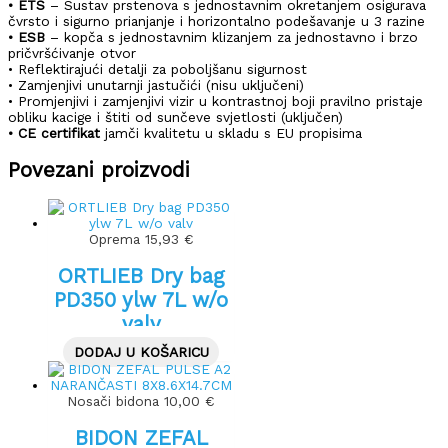
• ETS
– Sustav prstenova s ​​jednostavnim okretanjem osigurava
čvrsto i sigurno prianjanje i horizontalno podešavanje u 3 razine
• ESB
– kopča s jednostavnim klizanjem za jednostavno i brzo
pričvršćivanje otvor
• Reflektirajući detalji za poboljšanu sigurnost
• Zamjenjivi unutarnji jastučići (nisu uključeni)
• Promjenjivi i zamjenjivi vizir u kontrastnoj boji pravilno pristaje
obliku kacige i štiti od sunčeve svjetlosti (uključen)
• CE certifikat
jamči kvalitetu u skladu s EU propisima
Povezani proizvodi
Oprema
15,93
€
ORTLIEB Dry bag
PD350 ylw 7L w/o
valv
DODAJ U KOŠARICU
Nosači bidona
10,00
€
BIDON ZEFAL