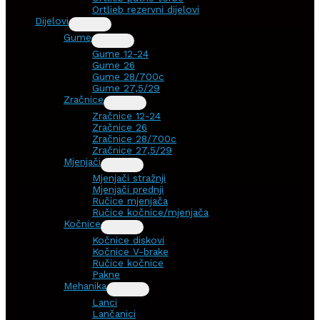
Ortlieb rezervni dijelovi
Dijelovi
Gume
Gume 12-24
Gume 26
Gume 28/700c
Gume 27,5/29
Zračnice
Zračnice 12-24
Zračnice 26
Zračnice 28/700c
Zračnice 27,5/29
Mjenjači
Mjenjači stražnji
Mjenjači prednji
Ručice mjenjača
Ručice kočnice/mjenjača
Kočnice
Kočnice diskovi
Kočnice V-brake
Ručice kočnice
Pakne
Mehanika
Lanci
Lančanici