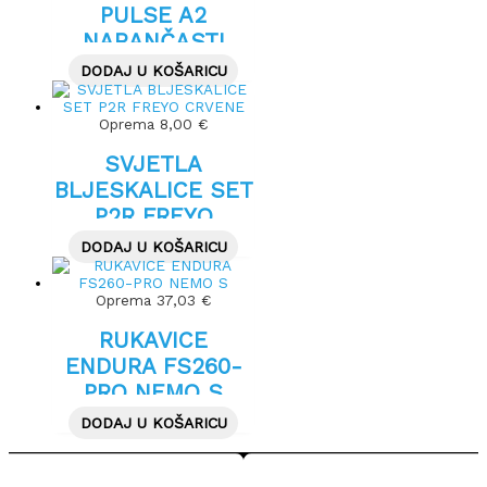
PULSE A2
NARANČASTI
8X8.6X14.7CM
DODAJ U KOŠARICU
Oprema
8,00
€
SVJETLA
BLJESKALICE SET
P2R FREYO
CRVENE
DODAJ U KOŠARICU
Oprema
37,03
€
RUKAVICE
ENDURA FS260-
PRO NEMO S
DODAJ U KOŠARICU