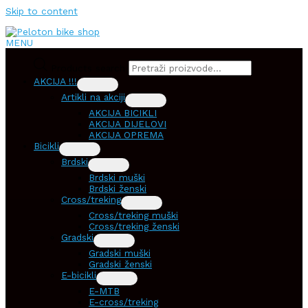
Skip to content
MENU
Products search
AKCIJA !!!
Artikli na akciji
AKCIJA BICIKLI
AKCIJA DIJELOVI
AKCIJA OPREMA
Bicikli
Brdski
Brdski muški
Brdski ženski
Cross/treking
Cross/treking muški
Cross/treking ženski
Gradski
Gradski muški
Gradski ženski
E-bicikli
E-MTB
E-cross/treking