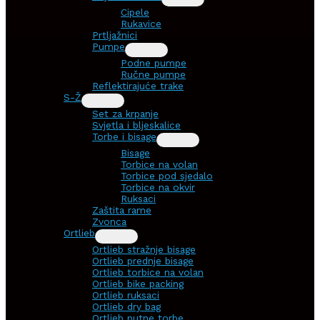
Cipele
Rukavice
Prtljažnici
Pumpe
Podne pumpe
Ručne pumpe
Reflektirajuće trake
S-Ž
Set za krpanje
Svjetla i bljeskalice
Torbe i bisage
Bisage
Torbice na volan
Torbice pod sjedalo
Torbice na okvir
Ruksaci
Zaštita rame
Zvonca
Ortlieb
Ortlieb stražnje bisage
Ortlieb prednje bisage
Ortlieb torbice na volan
Ortlieb bike packing
Ortlieb ruksaci
Ortlieb dry bag
Ortlieb putne torbe