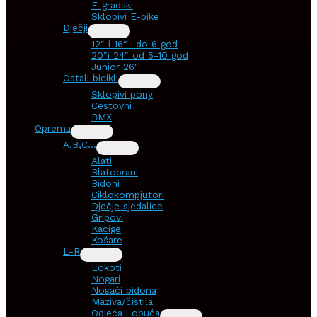
E-gradski
Sklopivi E-bike
Dječji
12″ i 16″- do 6 god
20″i 24″ od 5-10 god
Junior 26″
Ostali bicikli
Sklopivi pony
Cestovni
BMX
Oprema
A,B,C…
Alati
Blatobrani
Bidoni
Ciklokompjutori
Dječje sjedalice
Gripovi
Kacige
Košare
L-R
Lokoti
Nogari
Nosači bidona
Maziva/čistila
Odjeća i obuća