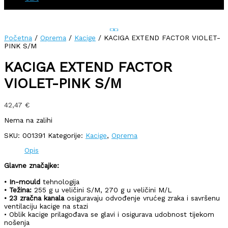
Početna
/
Oprema
/
Kacige
/ KACIGA EXTEND FACTOR VIOLET-
PINK S/M
KACIGA EXTEND FACTOR
VIOLET-PINK S/M
42,47
€
Nema na zalihi
SKU:
001391
Kategorije:
Kacige
,
Oprema
Opis
Glavne značajke:
• In-mould
tehnologija
• Težina:
255 g u veličini S/M, 270 g u veličini M/L
• 23 zračna kanala
osiguravaju odvođenje vrućeg zraka i savršenu
ventilaciju kacige na stazi
• Oblik kacige prilagođava se glavi i osigurava udobnost tijekom
nošenja