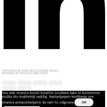
COPYRIGHT © 2026
PELOTON BIKE SHOP
|
POWERED BY
PELOTON BIKE SHOP
Ova web stranica koristi kolačiće (cookies) kako bi korisnicima
pružila što kvalitetniji sadržaj. Nastavljanjem korištenja ove
stranice pretpostavljamo da vam to odgovara.
OK