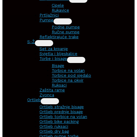
Cipele
Rukavice
Prtljažnici
Pumpe
Podne pumpe
Ručne pumpe
Reflektirajuće trake
S-Ž
Set za krpanje
Svjetla i bljeskalice
Torbe i bisage
Bisage
Torbice na volan
Torbice pod sjedalo
Torbice na okvir
Ruksaci
Zaštita rame
Zvonca
Ortlieb
Ortlieb stražnje bisage
Ortlieb prednje bisage
Ortlieb torbice na volan
Ortlieb bike packing
Ortlieb ruksaci
Ortlieb dry bag
Ortlieb putne torbe