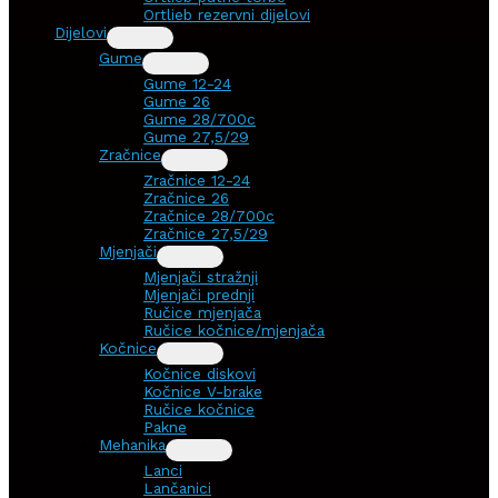
Ortlieb rezervni dijelovi
Dijelovi
Gume
Gume 12-24
Gume 26
Gume 28/700c
Gume 27,5/29
Zračnice
Zračnice 12-24
Zračnice 26
Zračnice 28/700c
Zračnice 27,5/29
Mjenjači
Mjenjači stražnji
Mjenjači prednji
Ručice mjenjača
Ručice kočnice/mjenjača
Kočnice
Kočnice diskovi
Kočnice V-brake
Ručice kočnice
Pakne
Mehanika
Lanci
Lančanici