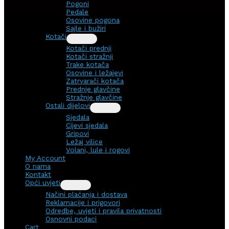
Pogoni
Pedale
Osovine pogona
Sajle i bužiri
Kotači
Kotači prednji
Kotači stražnji
Trake kotača
Osovine i ležajevi
Zatrvarači kotača
Prednje glavčine
Stražnje glavčine
Ostali dijelovi
Sjedala
Cijevi sjedala
Gripovi
Ležaj vilice
Volani, lule i rogovi
My Account
O nama
Kontakt
Opći uvjeti
Načini plaćanja i dostava
Reklamacije i prigovori
Odredbe, uvjeti i pravila privatnosti
Osnovni podaci
Cart