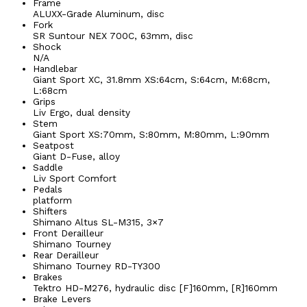
Frame
ALUXX-Grade Aluminum, disc
Fork
SR Suntour NEX 700C, 63mm, disc
Shock
N/A
Handlebar
Giant Sport XC, 31.8mm XS:64cm, S:64cm, M:68cm,
L:68cm
Grips
Liv Ergo, dual density
Stem
Giant Sport XS:70mm, S:80mm, M:80mm, L:90mm
Seatpost
Giant D-Fuse, alloy
Saddle
Liv Sport Comfort
Pedals
platform
Shifters
Shimano Altus SL-M315, 3×7
Front Derailleur
Shimano Tourney
Rear Derailleur
Shimano Tourney RD-TY300
Brakes
Tektro HD-M276, hydraulic disc [F]160mm, [R]160mm
Brake Levers