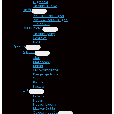
E-gradski
Sklopivi E-bike
Dječji
12″ i 16″- do 6 god
20″i 24″ od 5-10 god
Junior 26″
Ostali bicikli
Sklopivi pony
Cestovni
BMX
Oprema
A,B,C…
Alati
Blatobrani
Bidoni
Ciklokompjutori
Dječje sjedalice
Gripovi
Kacige
Košare
L-R
Lokoti
Nogari
Nosači bidona
Maziva/čistila
Odjeća i obuća