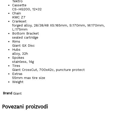
Tektro
Cassette
CS-HG200, 12×32
Chain
KMC Z7
Crankset
forged alloy, 28/38/48 XS:165mm, S:170mm, M:170mm,
L:175mm
Bottom Bracket
sealed cartridge
Rims
Giant GX Disc
Hubs
alloy, 32h
Spokes
stainless, 14g
Tires
Giant CrossCut, 700x42c, puncture protect
Extras
55mm max tire size
Weight
Brand
Giant
Povezani proizvodi