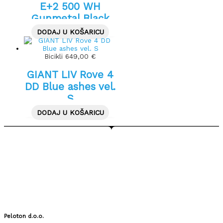
E+2 500 WH
Gunmetal Black
Vel. XL
DODAJ U KOŠARICU
Bicikli
649,00
€
GIANT LIV Rove 4
DD Blue ashes vel.
S
DODAJ U KOŠARICU
Peloton d.o.o.