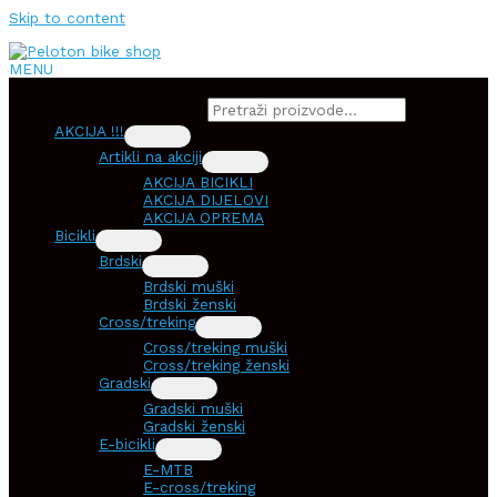
Skip to content
MENU
Products search
AKCIJA !!!
Artikli na akciji
AKCIJA BICIKLI
AKCIJA DIJELOVI
AKCIJA OPREMA
Bicikli
Brdski
Brdski muški
Brdski ženski
Cross/treking
Cross/treking muški
Cross/treking ženski
Gradski
Gradski muški
Gradski ženski
E-bicikli
E-MTB
E-cross/treking