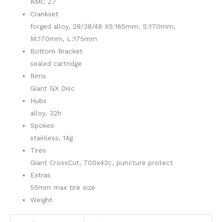
KMC Z7
Crankset
forged alloy, 28/38/48 XS:165mm, S:170mm,
M:170mm, L:175mm
Bottom Bracket
sealed cartridge
Rims
Giant GX Disc
Hubs
alloy, 32h
Spokes
stainless, 14g
Tires
Giant CrossCut, 700x42c, puncture protect
Extras
55mm max tire size
Weight