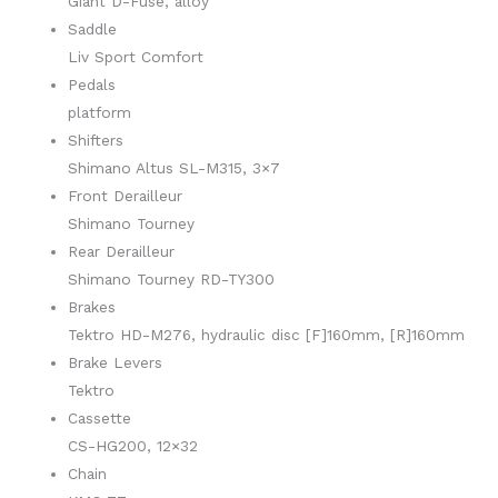
Giant D-Fuse, alloy
Saddle
Liv Sport Comfort
Pedals
platform
Shifters
Shimano Altus SL-M315, 3×7
Front Derailleur
Shimano Tourney
Rear Derailleur
Shimano Tourney RD-TY300
Brakes
Tektro HD-M276, hydraulic disc [F]160mm, [R]160mm
Brake Levers
Tektro
Cassette
CS-HG200, 12×32
Chain