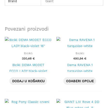
Brand
Giant
Povezani proizvodi
Ovaj
proizvo
ima
Bicikli
Bicikli
više
330,48
€
490,94
€
varijanti
Bicikl DEMA MODET
Dema RAVENA 1
Opcije
ECCO LADY black-violet
turquoise-white
se
16″
DODAJ U KOŠARICU
ODABERI OPCIJE
mogu
odabrat
na
stranici
proizvo