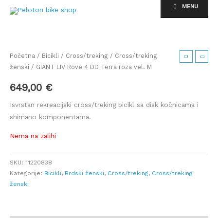
Skip
MENU
to
content
Početna
/
Bicikli
/
Cross/treking
/
Cross/treking
ženski
/ GIANT LIV Rove 4 DD Terra roza vel. M
649,00
€
Isvrstan rekreacijski cross/treking bicikl sa disk kočnicama i
shimano komponentama.
Nema na zalihi
SKU:
11220838
Kategorije:
Bicikli
,
Brdski ženski
,
Cross/treking
,
Cross/treking
ženski