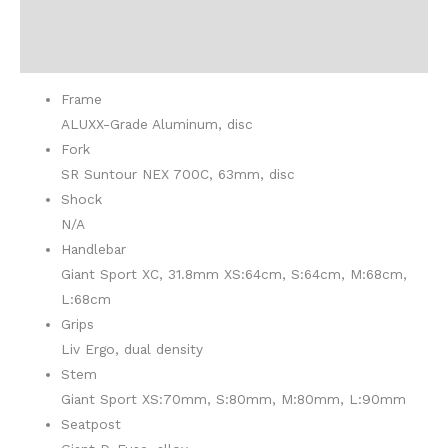
Opis
Dodatne informacije
Frame
ALUXX-Grade Aluminum, disc
Fork
SR Suntour NEX 700C, 63mm, disc
Shock
N/A
Handlebar
Giant Sport XC, 31.8mm XS:64cm, S:64cm, M:68cm,
L:68cm
Grips
Liv Ergo, dual density
Stem
Giant Sport XS:70mm, S:80mm, M:80mm, L:90mm
Seatpost