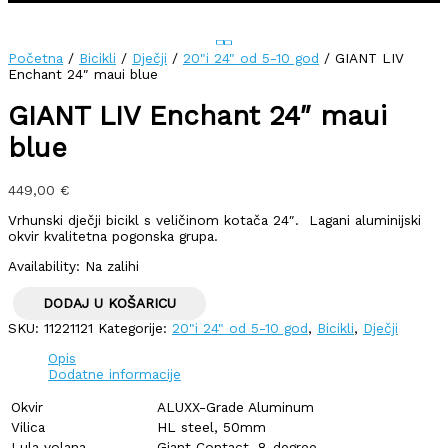
Početna
/
Bicikli
/
Dječji
/
20"i 24" od 5-10 god
/ GIANT LIV
Enchant 24″ maui blue
GIANT LIV Enchant 24″ maui
blue
449,00
€
Vrhunski dječji bicikl s veličinom kotača 24″. Lagani aluminijski
okvir kvalitetna pogonska grupa.
Availability:
Na zalihi
DODAJ U KOŠARICU
SKU:
11221121
Kategorije:
20"i 24" od 5-10 god
,
Bicikli
,
Dječji
Opis
Dodatne informacije
Okvir
ALUXX-Grade Aluminum
Vilica
HL steel, 50mm
Lula volana
Giant Contact, 8-degree