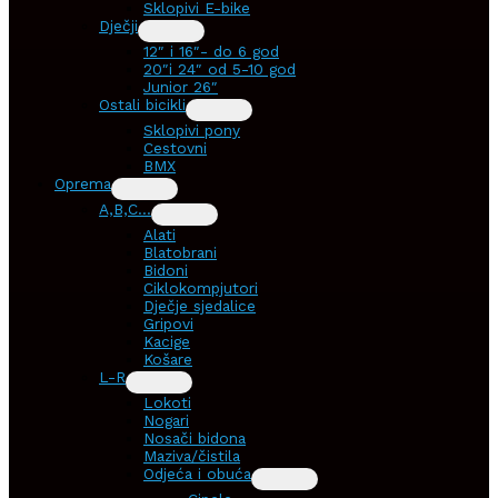
Sklopivi E-bike
Dječji
12″ i 16″- do 6 god
20″i 24″ od 5-10 god
Junior 26″
Ostali bicikli
Sklopivi pony
Cestovni
BMX
Oprema
A,B,C…
Alati
Blatobrani
Bidoni
Ciklokompjutori
Dječje sjedalice
Gripovi
Kacige
Košare
L-R
Lokoti
Nogari
Nosači bidona
Maziva/čistila
Odjeća i obuća