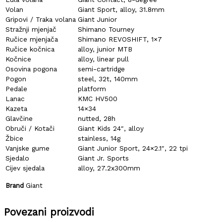
Volan
Giant Sport, alloy, 31.8mm
Gripovi / Traka volana
Giant Junior
Stražnji mjenjač
Shimano Tourney
Ručice mjenjača
Shimano REVOSHIFT, 1×7
Ručice kočnica
alloy, junior MTB
Kočnice
alloy, linear pull
Osovina pogona
semi-cartridge
Pogon
steel, 32t, 140mm
Pedale
platform
Lanac
KMC HV500
Kazeta
14×34
Glavčine
nutted, 28h
Obruči / Kotači
Giant Kids 24″, alloy
Žbice
stainless, 14g
Vanjske gume
Giant Junior Sport, 24×2.1″, 22 tpi
Sjedalo
Giant Jr. Sports
Cijev sjedala
alloy, 27.2x300mm
Brand
Giant
Povezani proizvodi