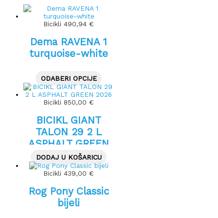
Bicikli
490,94
€
Dema RAVENA 1
turquoise-white
ODABERI OPCIJE
Bicikli
850,00
€
BICIKL GIANT
TALON 29 2 L
ASPHALT GREEN
2026
DODAJ U KOŠARICU
Bicikli
439,00
€
Rog Pony Classic
bijeli