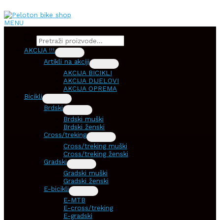
Skip
GIANT
Products
Ovaj
to
LIV
search
proizvod
content
Enchant
ima
MENU
24"
više
maui
varijanti.
blue
Opcije
AKCIJA !!!
količina
se
mogu
Artikli na akciji
odabrati
AKCIJA BICIKLI
na
AKCIJA DIJELOVI
stranici
AKCIJA OPREMA
proizvoda
Bicikli
Brdski
Brdski muški
Brdski ženski
Cross/treking
Cross/treking muški
Cross/treking ženski
Gradski
Gradski muški
Gradski ženski
E-bicikli
E-MTB
E-cross/treking
E-gradski