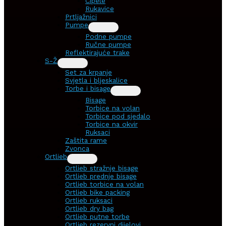
Cipele
Rukavice
Prtljažnici
Pumpe
Podne pumpe
Ručne pumpe
Reflektirajuće trake
S-Ž
Set za krpanje
Svjetla i bljeskalice
Torbe i bisage
Bisage
Torbice na volan
Torbice pod sjedalo
Torbice na okvir
Ruksaci
Zaštita rame
Zvonca
Ortlieb
Ortlieb stražnje bisage
Ortlieb prednje bisage
Ortlieb torbice na volan
Ortlieb bike packing
Ortlieb ruksaci
Ortlieb dry bag
Ortlieb putne torbe
Ortlieb rezervni dijelovi