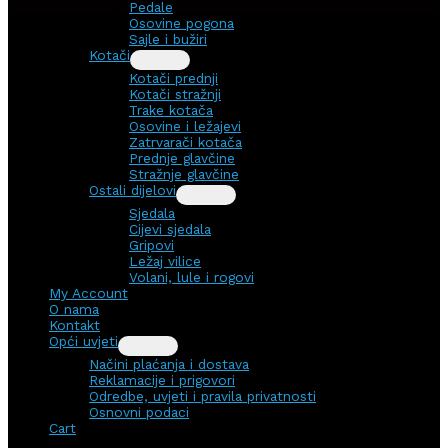
Pedale
Osovine pogona
Sajle i bužiri
Kotači
Kotači prednji
Kotači stražnji
Trake kotača
Osovine i ležajevi
Zatrvarači kotača
Prednje glavčine
Stražnje glavčine
Ostali dijelovi
Sjedala
Cijevi sjedala
Gripovi
Ležaj vilice
Volani, lule i rogovi
My Account
O nama
Kontakt
Opći uvjeti
Načini plaćanja i dostava
Reklamacije i prigovori
Odredbe, uvjeti i pravila privatnosti
Osnovni podaci
Cart