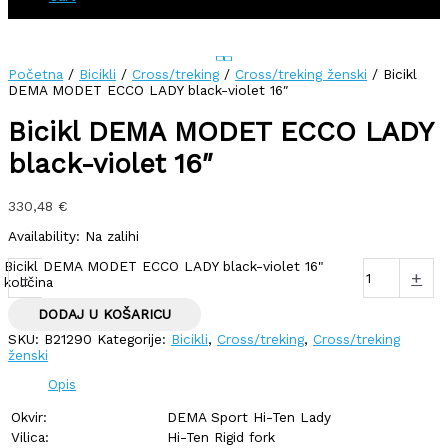
Početna
/
Bicikli
/
Cross/treking
/
Cross/treking ženski
/ Bicikl
DEMA MODET ECCO LADY black-violet 16″
Bicikl DEMA MODET ECCO LADY
black-violet 16″
330,48
€
Availability:
Na zalihi
Bicikl DEMA MODET ECCO LADY black-violet 16"
-
+
količina
DODAJ U KOŠARICU
SKU:
B21290
Kategorije:
Bicikli
,
Cross/treking
,
Cross/treking
ženski
Opis
Okvir:
DEMA Sport Hi-Ten Lady
Vilica:
Hi-Ten Rigid fork