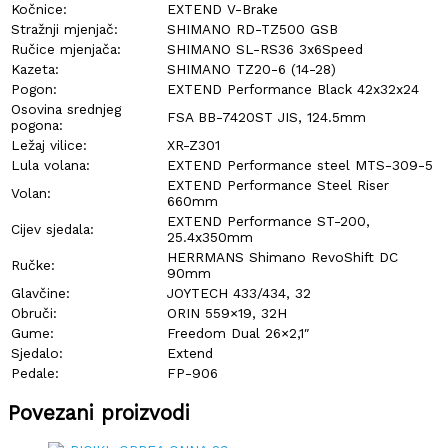
Kočnice:
EXTEND V-Brake
Stražnji mjenjač:
SHIMANO RD-TZ500 GSB
Ručice mjenjača:
SHIMANO SL-RS36 3x6Speed
Kazeta:
SHIMANO TZ20-6 (14-28)
Pogon:
EXTEND Performance Black 42x32x24
Osovina srednjeg
FSA BB-7420ST JIS, 124.5mm
pogona:
Ležaj vilice:
XR-Z301
Lula volana:
EXTEND Performance steel MTS-309-5
EXTEND Performance Steel Riser
Volan:
660mm
EXTEND Performance ST-200,
Cijev sjedala:
25.4x350mm
HERRMANS Shimano RevoShift DC
Ručke:
90mm
Glavčine:
JOYTECH 433/434, 32
Obruči:
ORIN 559×19, 32H
Gume:
Freedom Dual 26×2,1″
Sjedalo:
Extend
Pedale:
FP-906
Povezani proizvodi