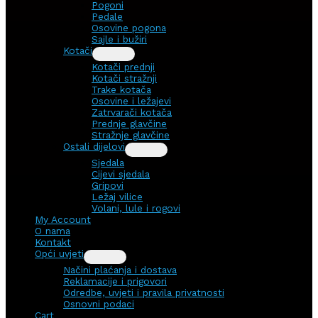
Pogoni
Pedale
Osovine pogona
Sajle i bužiri
Kotači
Kotači prednji
Kotači stražnji
Trake kotača
Osovine i ležajevi
Zatrvarači kotača
Prednje glavčine
Stražnje glavčine
Ostali dijelovi
Sjedala
Cijevi sjedala
Gripovi
Ležaj vilice
Volani, lule i rogovi
My Account
O nama
Kontakt
Opći uvjeti
Načini plaćanja i dostava
Reklamacije i prigovori
Odredbe, uvjeti i pravila privatnosti
Osnovni podaci
Cart