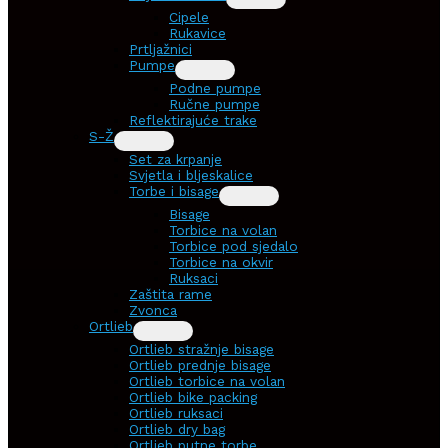
Cipele
Rukavice
Prtljažnici
Pumpe
Podne pumpe
Ručne pumpe
Reflektirajuće trake
S-Ž
Set za krpanje
Svjetla i bljeskalice
Torbe i bisage
Bisage
Torbice na volan
Torbice pod sjedalo
Torbice na okvir
Ruksaci
Zaštita rame
Zvonca
Ortlieb
Ortlieb stražnje bisage
Ortlieb prednje bisage
Ortlieb torbice na volan
Ortlieb bike packing
Ortlieb ruksaci
Ortlieb dry bag
Ortlieb putne torbe