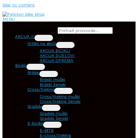
Skip to content
MENU
Products search
AKCIJA !!!
Artikli na akciji
AKCIJA BICIKLI
AKCIJA DIJELOVI
AKCIJA OPREMA
Bicikli
Brdski
Brdski muški
Brdski ženski
Cross/treking
Cross/treking muški
Cross/treking ženski
Gradski
Gradski muški
Gradski ženski
E-bicikli
E-MTB
E-cross/treking