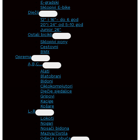
E-gradski
Sklopivi E-bike
Dječji
12″ i 16″- do 6 god
20″i 24″ od 5-10 god
Junior 26″
Ostali bicikli
Sklopivi pony
Cestovni
BMX
Oprema
A,B,C…
Alati
Blatobrani
Bidoni
Ciklokompjutori
Dječje sjedalice
Gripovi
Kacige
Košare
L-R
Lokoti
Nogari
Nosači bidona
Maziva/čistila
Odjeća i obuća