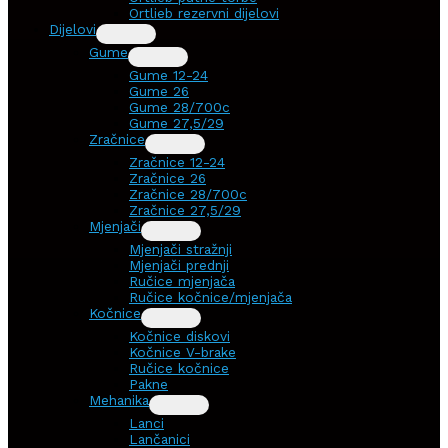
Ortlieb rezervni dijelovi
Dijelovi
Gume
Gume 12-24
Gume 26
Gume 28/700c
Gume 27,5/29
Zračnice
Zračnice 12-24
Zračnice 26
Zračnice 28/700c
Zračnice 27,5/29
Mjenjači
Mjenjači stražnji
Mjenjači prednji
Ručice mjenjača
Ručice kočnice/mjenjača
Kočnice
Kočnice diskovi
Kočnice V-brake
Ručice kočnice
Pakne
Mehanika
Lanci
Lančanici