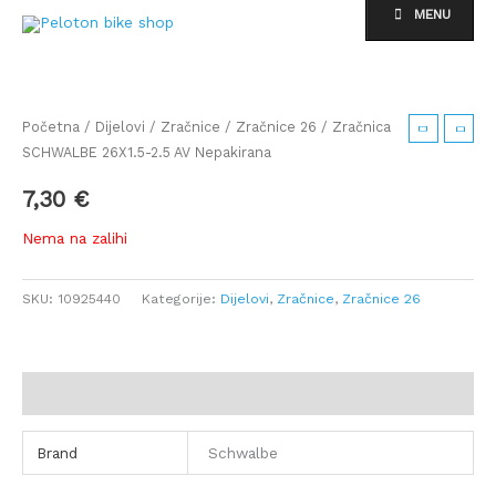
Skip
MENU
to
content
Početna
/
Dijelovi
/
Zračnice
/
Zračnice 26
/ Zračnica
SCHWALBE 26X1.5-2.5 AV Nepakirana
7,30
€
Nema na zalihi
SKU:
10925440
Kategorije:
Dijelovi
,
Zračnice
,
Zračnice 26
Dodatne informacije
Brand
Schwalbe