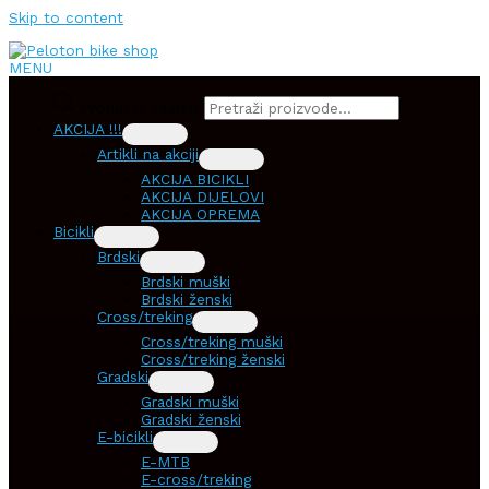
Skip to content
MENU
Products search
AKCIJA !!!
Artikli na akciji
AKCIJA BICIKLI
AKCIJA DIJELOVI
AKCIJA OPREMA
Bicikli
Brdski
Brdski muški
Brdski ženski
Cross/treking
Cross/treking muški
Cross/treking ženski
Gradski
Gradski muški
Gradski ženski
E-bicikli
E-MTB
E-cross/treking