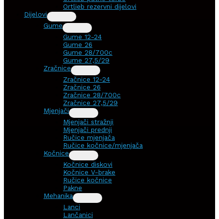
Ortlieb rezervni dijelovi
Dijelovi
Gume
Gume 12-24
Gume 26
Gume 28/700c
Gume 27,5/29
Zračnice
Zračnice 12-24
Zračnice 26
Zračnice 28/700c
Zračnice 27,5/29
Mjenjači
Mjenjači stražnji
Mjenjači prednji
Ručice mjenjača
Ručice kočnice/mjenjača
Kočnice
Kočnice diskovi
Kočnice V-brake
Ručice kočnice
Pakne
Mehanika
Lanci
Lančanici