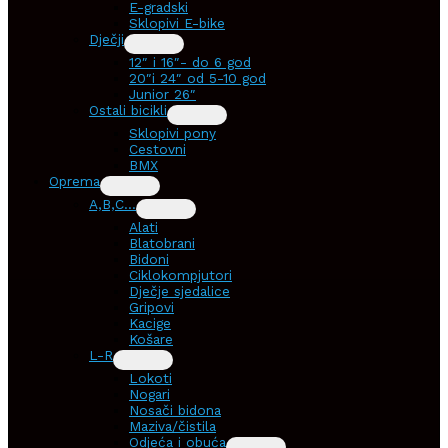
E-gradski
Sklopivi E-bike
Dječji
12″ i 16″- do 6 god
20″i 24″ od 5-10 god
Junior 26″
Ostali bicikli
Sklopivi pony
Cestovni
BMX
Oprema
A,B,C…
Alati
Blatobrani
Bidoni
Ciklokompjutori
Dječje sjedalice
Gripovi
Kacige
Košare
L-R
Lokoti
Nogari
Nosači bidona
Maziva/čistila
Odjeća i obuća