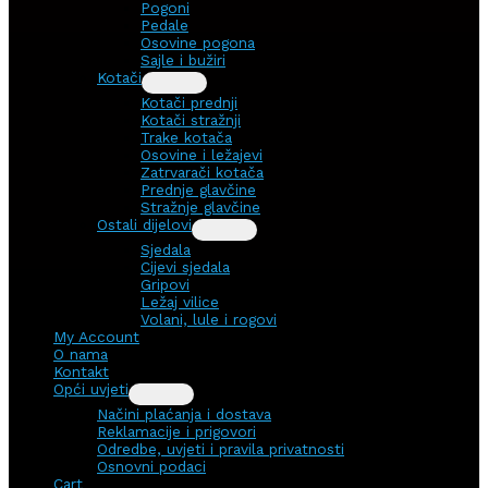
Pogoni
Pedale
Osovine pogona
Sajle i bužiri
Kotači
Kotači prednji
Kotači stražnji
Trake kotača
Osovine i ležajevi
Zatrvarači kotača
Prednje glavčine
Stražnje glavčine
Ostali dijelovi
Sjedala
Cijevi sjedala
Gripovi
Ležaj vilice
Volani, lule i rogovi
My Account
O nama
Kontakt
Opći uvjeti
Načini plaćanja i dostava
Reklamacije i prigovori
Odredbe, uvjeti i pravila privatnosti
Osnovni podaci
Cart