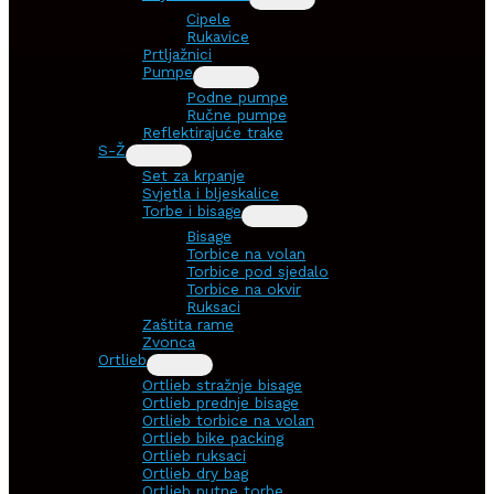
Cipele
Rukavice
Prtljažnici
Pumpe
Podne pumpe
Ručne pumpe
Reflektirajuće trake
S-Ž
Set za krpanje
Svjetla i bljeskalice
Torbe i bisage
Bisage
Torbice na volan
Torbice pod sjedalo
Torbice na okvir
Ruksaci
Zaštita rame
Zvonca
Ortlieb
Ortlieb stražnje bisage
Ortlieb prednje bisage
Ortlieb torbice na volan
Ortlieb bike packing
Ortlieb ruksaci
Ortlieb dry bag
Ortlieb putne torbe