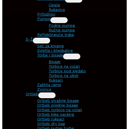
Cipele
Rukavice
Prtljažnici
Pumpe
Podne pumpe
Ručne pumpe
Reflektirajuće trake
S-Ž
Set za krpanje
Svjetla i bljeskalice
Torbe i bisage
Bisage
Torbice na volan
Torbice pod sjedalo
Torbice na okvir
Ruksaci
Zaštita rame
Zvonca
Ortlieb
Ortlieb stražnje bisage
Ortlieb prednje bisage
Ortlieb torbice na volan
Ortlieb bike packing
Ortlieb ruksaci
Ortlieb dry bag
Ortlieb putne torbe