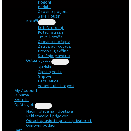
Pogoni
Pedale
Osovine pogona
Sajle i bužiri
Kotači
Kotači prednji
Kotači stražnji
Trake kotača
Osovine i ležajevi
Zatrvarači kotača
Prednje glavčine
Stražnje glavčine
Ostali dijelovi
Sjedala
Cijevi sjedala
Gripovi
Ležaj vilice
Volani, lule i rogovi
My Account
O nama
Kontakt
Opći uvjeti
Načini plaćanja i dostava
Reklamacije i prigovori
Odredbe, uvjeti i pravila privatnosti
Osnovni podaci
Cart