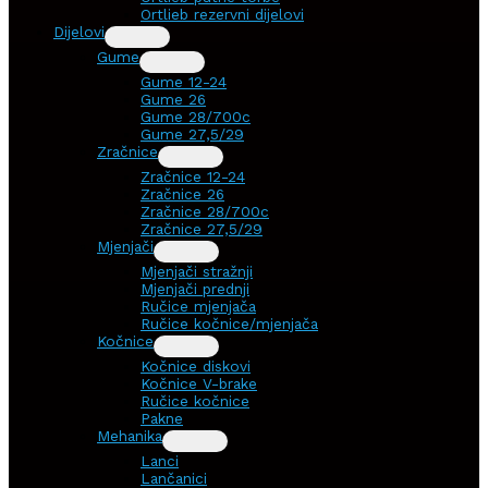
Ortlieb rezervni dijelovi
Dijelovi
Gume
Gume 12-24
Gume 26
Gume 28/700c
Gume 27,5/29
Zračnice
Zračnice 12-24
Zračnice 26
Zračnice 28/700c
Zračnice 27,5/29
Mjenjači
Mjenjači stražnji
Mjenjači prednji
Ručice mjenjača
Ručice kočnice/mjenjača
Kočnice
Kočnice diskovi
Kočnice V-brake
Ručice kočnice
Pakne
Mehanika
Lanci
Lančanici