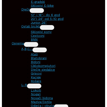
E-gradski
Sklopivi E-bike
Dječji
12″ i 16″- do 6 god
20″i 24″ od 5-10 god
Junior 26″
Ostali bicikli
Sklopivi pony
Cestovni
BMX
Oprema
A,B,C…
Alati
Blatobrani
Bidoni
Ciklokompjutori
Dječje sjedalice
Gripovi
Kacige
Košare
L-R
Lokoti
Nogari
Nosači bidona
Maziva/čistila
Odjeća i obuća