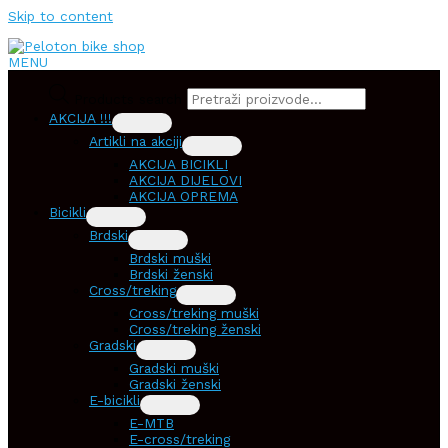
Skip to content
MENU
Products search
AKCIJA !!!
Artikli na akciji
AKCIJA BICIKLI
AKCIJA DIJELOVI
AKCIJA OPREMA
Bicikli
Brdski
Brdski muški
Brdski ženski
Cross/treking
Cross/treking muški
Cross/treking ženski
Gradski
Gradski muški
Gradski ženski
E-bicikli
E-MTB
E-cross/treking