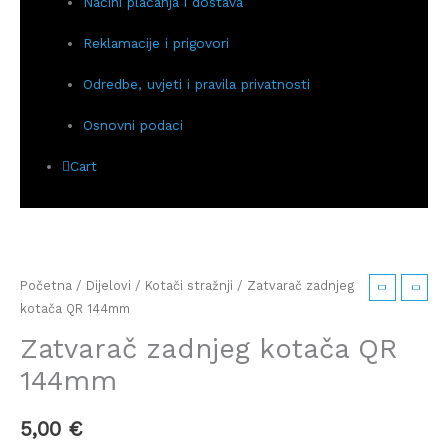
Načini plaćanja i dostava
Reklamacije i prigovori
Odredbe, uvjeti i pravila privatnosti
Osnovni podaci
Cart
Početna
/
Dijelovi
/
Kotači stražnji
/ Zatvarač zadnjeg
kotača QR 144mm
Zatvarač zadnjeg kotača QR
144mm
5,00
€