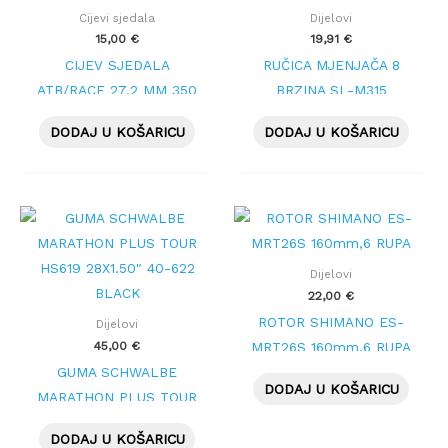
Cijevi sjedala
Dijelovi
15,00
€
19,91
€
CIJEV SJEDALA
RUČICA MJENJAČA 8
ATB/RACE 27.2 MM 350
BRZINA SL-M315
MM BLACK
DODAJ U KOŠARICU
DODAJ U KOŠARICU
Dijelovi
22,00
€
ROTOR SHIMANO ES-
Dijelovi
45,00
€
MRT26S 160mm,6 RUPA
GUMA SCHWALBE
DODAJ U KOŠARICU
MARATHON PLUS TOUR
HS619 28X1.50″ 40-622
DODAJ U KOŠARICU
BLACK