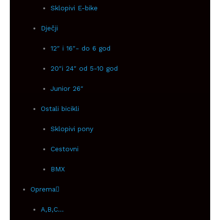
Sklopivi E-bike
Dječji
12″ i 16″- do 6 god
20″i 24″ od 5-10 god
Junior 26″
Ostali bicikli
Sklopivi pony
Cestovni
BMX
Oprema
A,B,C…