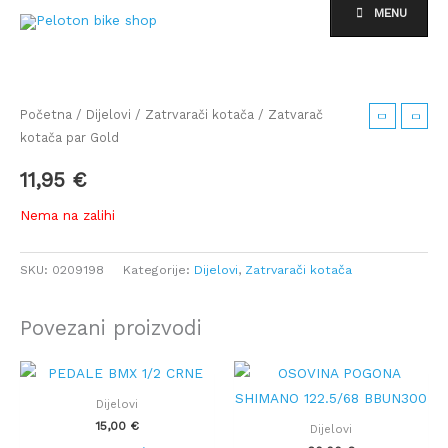
Skip
MENU
to
content
Početna
/
Dijelovi
/
Zatrvarači kotača
/ Zatvarač
kotača par Gold
11,95
€
Nema na zalihi
SKU:
0209198
Kategorije:
Dijelovi
,
Zatrvarači kotača
Povezani proizvodi
Dijelovi
15,00
€
Dijelovi