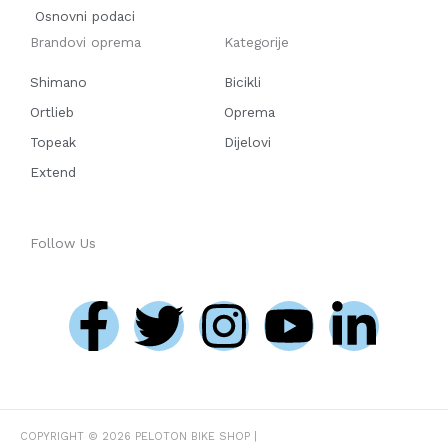
Osnovni podaci
Brandovi oprema
Kategorije
Shimano
Bicikli
Ortlieb
Oprema
Topeak
Dijelovi
Extend
Follow Us
F
T
I
Y
L
a
w
n
o
i
c
i
s
u
n
e
t
t
t
k
COPYRIGHT © 2026
PELOTON BIKE SHOP
|