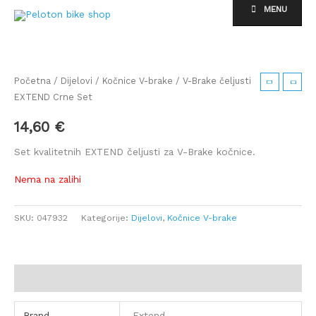
Skip
MENU
to
content
Početna
/
Dijelovi
/
Kočnice V-brake
/ V-Brake čeljusti
EXTEND Crne Set
14,60
€
Set kvalitetnih EXTEND čeljusti za V-Brake kočnice.
Nema na zalihi
SKU:
047932
Kategorije:
Dijelovi
,
Kočnice V-brake
Dodatne informacije
Brand
Extend