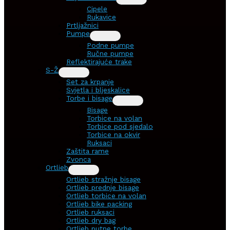
Cipele
Rukavice
Prtljažnici
Pumpe
Podne pumpe
Ručne pumpe
Reflektirajuće trake
S-Ž
Set za krpanje
Svjetla i bljeskalice
Torbe i bisage
Bisage
Torbice na volan
Torbice pod sjedalo
Torbice na okvir
Ruksaci
Zaštita rame
Zvonca
Ortlieb
Ortlieb stražnje bisage
Ortlieb prednje bisage
Ortlieb torbice na volan
Ortlieb bike packing
Ortlieb ruksaci
Ortlieb dry bag
Ortlieb putne torbe