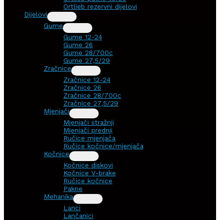
Ortlieb rezervni dijelovi
Dijelovi
Gume
Gume 12-24
Gume 26
Gume 28/700c
Gume 27,5/29
Zračnice
Zračnice 12-24
Zračnice 26
Zračnice 28/700c
Zračnice 27,5/29
Mjenjači
Mjenjači stražnji
Mjenjači prednji
Ručice mjenjača
Ručice kočnice/mjenjača
Kočnice
Kočnice diskovi
Kočnice V-brake
Ručice kočnice
Pakne
Mehanika
Lanci
Lančanici