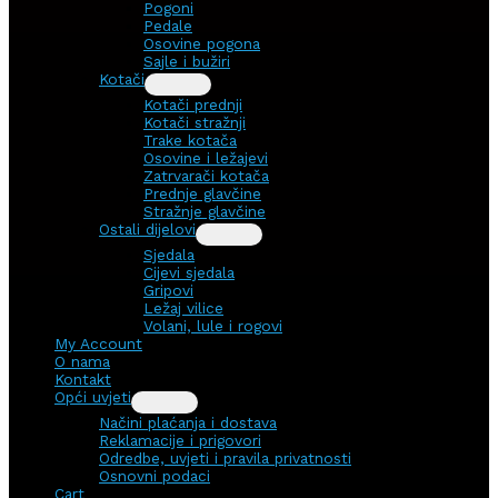
Pogoni
Pedale
Osovine pogona
Sajle i bužiri
Kotači
Kotači prednji
Kotači stražnji
Trake kotača
Osovine i ležajevi
Zatrvarači kotača
Prednje glavčine
Stražnje glavčine
Ostali dijelovi
Sjedala
Cijevi sjedala
Gripovi
Ležaj vilice
Volani, lule i rogovi
My Account
O nama
Kontakt
Opći uvjeti
Načini plaćanja i dostava
Reklamacije i prigovori
Odredbe, uvjeti i pravila privatnosti
Osnovni podaci
Cart