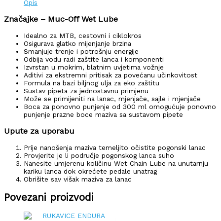
Opis
Značajke – Muc-Off Wet Lube
Idealno za MTB, cestovni i ciklokros
Osigurava glatko mijenjanje brzina
Smanjuje trenje i potrošnju energije
Odbija vodu radi zaštite lanca i komponenti
Izvrstan u mokrim, blatnim uvjetima vožnje
Aditivi za ekstremni pritisak za povećanu učinkovitost
Formula na bazi biljnog ulja za eko zaštitu
Sustav pipeta za jednostavnu primjenu
Može se primijeniti na lanac, mjenjače, sajle i mjenjače
Boca za ponovno punjenje od 300 ml omogućuje ponovno
punjenje prazne boce maziva sa sustavom pipete
Upute za uporabu
Prije nanošenja maziva temeljito očistite pogonski lanac
Provjerite je li područje pogonskog lanca suho
Nanesite umjerenu količinu Wet Chain Lube na unutarnju
kariku lanca dok okrećete pedale unatrag
Obrišite sav višak maziva za lanac
Povezani proizvodi