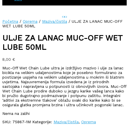
Početna
/
Oprema
/
Maziva/čistila
/ ULJE ZA LANAC MUC-OFF
WET LUBE 50ML
ULJE ZA LANAC MUC-OFF WET
LUBE 50ML
8,00
€
Muc-Off Wet Chain Lube ultra je izdržljivo mazivo i ulje za lanac
bicikla na velikim udaljenostima koje je posebno formulirano za
postizanje uspjeha na velikim udaljenostima u mokrim ili blatnim
uvjetima. Najsuvremenija formula izvedena je iz prirodnih
sastojaka i napravljena u potpunosti iz obnovljivih izvora.
Muc-Off
Wet Chain Lube prodire duboko u jezgru karike vašeg lanca kako
bi pružio dugotrajno podmazivanje i potpunu zaštitu. Integralni
‘aditivi za ekstremne tlakove’ oblažu svaki dio karike kako bi se
osigurala glatka promjena brzina i ultra učinkovit pogonski lanac.
Nema na zalihi
SKU:
75867-1M
Kategorije:
Maziva/čistila
,
Oprema