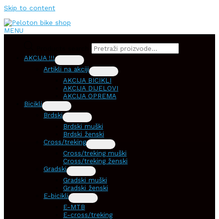
Skip to content
MENU
Products search
AKCIJA !!!
Artikli na akciji
AKCIJA BICIKLI
AKCIJA DIJELOVI
AKCIJA OPREMA
Bicikli
Brdski
Brdski muški
Brdski ženski
Cross/treking
Cross/treking muški
Cross/treking ženski
Gradski
Gradski muški
Gradski ženski
E-bicikli
E-MTB
E-cross/treking