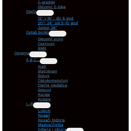
E-gradski
Sklopivi E-bike
Dječji
12″ i 16″- do 6 god
20″i 24″ od 5-10 god
Junior 26″
Ostali bicikli
Sklopivi pony
Cestovni
BMX
Oprema
A,B,C…
Alati
Blatobrani
Bidoni
Ciklokompjutori
Dječje sjedalice
Gripovi
Kacige
Košare
L-R
Lokoti
Nogari
Nosači bidona
Maziva/čistila
Odjeća i obuća