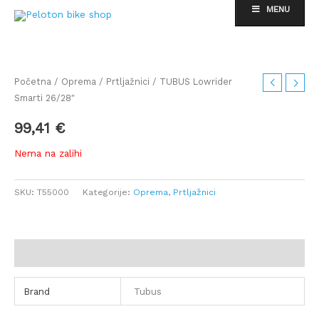
Skip
MENU
to
content
Početna
/
Oprema
/
Prtljažnici
/ TUBUS Lowrider
Smarti 26/28″
99,41
€
Nema na zalihi
SKU:
T55000
Kategorije:
Oprema
,
Prtljažnici
Dodatne informacije
Brand
Tubus