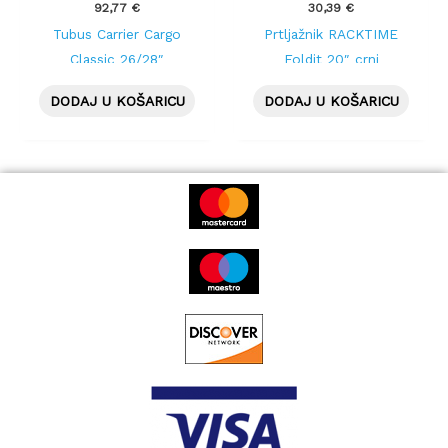
92,77
€
30,39
€
Tubus Carrier Cargo
Prtljažnik RACKTIME
Classic 26/28″
Foldit 20″ crni
DODAJ U KOŠARICU
DODAJ U KOŠARICU