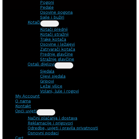
Pogoni
Pedale
Osovine pogona
Sajle i bužiri
Kotači
Kotači prednji
Kotači stražnji
Trake kotača
Osovine i ležajevi
Zatrvarači kotača
Prednje glavčine
Stražnje glavčine
Ostali dijelovi
Sjedala
Cijevi sjedala
Gripovi
Ležaj vilice
Volani, lule i rogovi
My Account
O nama
Kontakt
Opći uvjeti
Načini plaćanja i dostava
Reklamacije i prigovori
Odredbe, uvjeti i pravila privatnosti
Osnovni podaci
Cart