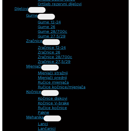
Ortlieb rezervni dijelovi
Dijelovi
Gume
Gume 12-24
Gume 26
Gume 28/700c
Gume 27,5/29
Zračnice
Zračnice 12-24
Zračnice 26
Zračnice 28/700c
Zračnice 27,5/29
Mjenjači
Mjenjači stražnji
Mjenjači prednji
Ručice mjenjača
Ručice kočnice/mjenjača
Kočnice
Kočnice diskovi
Kočnice V-brake
Ručice kočnice
Pakne
Mehanika
Lanci
Lančanici