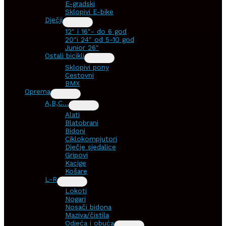
E-gradski
Sklopivi E-bike
Dječji
12″ i 16″- do 6 god
20″i 24″ od 5-10 god
Junior 26″
Ostali bicikli
Sklopivi pony
Cestovni
BMX
Oprema
A,B,C…
Alati
Blatobrani
Bidoni
Ciklokompjutori
Dječje sjedalice
Gripovi
Kacige
Košare
L-R
Lokoti
Nogari
Nosači bidona
Maziva/čistila
Odjeća i obuća