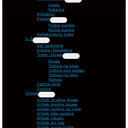
Cipele
Rukavice
Prtljažnici
Pumpe
Podne pumpe
Ručne pumpe
Reflektirajuće trake
S-Ž
Set za krpanje
Svjetla i bljeskalice
Torbe i bisage
Bisage
Torbice na volan
Torbice pod sjedalo
Torbice na okvir
Ruksaci
Zaštita rame
Zvonca
Ortlieb
Ortlieb stražnje bisage
Ortlieb prednje bisage
Ortlieb torbice na volan
Ortlieb bike packing
Ortlieb ruksaci
Ortlieb dry bag
Ortlieb putne torbe