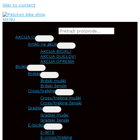
Skip to content
MENU
Products search
AKCIJA !!!
Artikli na akciji
AKCIJA BICIKLI
AKCIJA DIJELOVI
AKCIJA OPREMA
Bicikli
Brdski
Brdski muški
Brdski ženski
Cross/treking
Cross/treking muški
Cross/treking ženski
Gradski
Gradski muški
Gradski ženski
E-bicikli
E-MTB
E-cross/treking