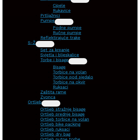
Cipele
Rukavice
Prtljažnici
Pumpe
Podne pumpe
Ručne pumpe
Reflektirajuće trake
S-Ž
Set za krpanje
Svjetla i bljeskalice
Torbe i bisage
Bisage
Torbice na volan
Torbice pod sjedalo
Torbice na okvir
Ruksaci
Zaštita rame
Zvonca
Ortlieb
Ortlieb stražnje bisage
Ortlieb prednje bisage
Ortlieb torbice na volan
Ortlieb bike packing
Ortlieb ruksaci
Ortlieb dry bag
Ortlieb putne torbe