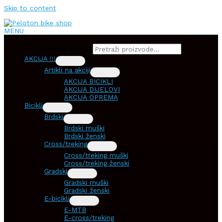
Skip to content
MENU
Products search
AKCIJA !!!
Artikli na akciji
AKCIJA BICIKLI
AKCIJA DIJELOVI
AKCIJA OPREMA
Bicikli
Brdski
Brdski muški
Brdski ženski
Cross/treking
Cross/treking muški
Cross/treking ženski
Gradski
Gradski muški
Gradski ženski
E-bicikli
E-MTB
E-cross/treking