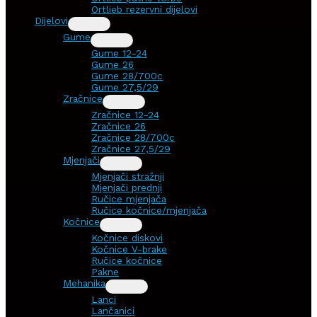
Ortlieb rezervni dijelovi
Dijelovi
Gume
Gume 12-24
Gume 26
Gume 28/700c
Gume 27,5/29
Zračnice
Zračnice 12-24
Zračnice 26
Zračnice 28/700c
Zračnice 27,5/29
Mjenjači
Mjenjači stražnji
Mjenjači prednji
Ručice mjenjača
Ručice kočnice/mjenjača
Kočnice
Kočnice diskovi
Kočnice V-brake
Ručice kočnice
Pakne
Mehanika
Lanci
Lančanici