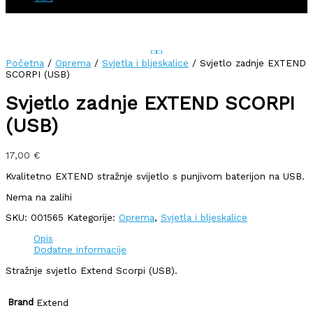
Početna
/
Oprema
/
Svjetla i bljeskalice
/ Svjetlo zadnje EXTEND
SCORPI (USB)
Svjetlo zadnje EXTEND SCORPI
(USB)
17,00
€
Kvalitetno EXTEND stražnje svijetlo s punjivom baterijon na USB.
Nema na zalihi
SKU:
001565
Kategorije:
Oprema
,
Svjetla i bljeskalice
Opis
Dodatne informacije
Stražnje svjetlo Extend Scorpi (USB).
Brand
Extend