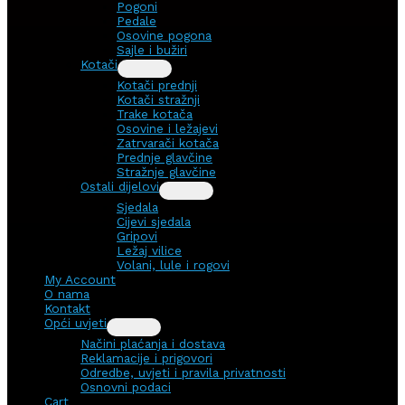
Pogoni
Pedale
Osovine pogona
Sajle i bužiri
Kotači
Kotači prednji
Kotači stražnji
Trake kotača
Osovine i ležajevi
Zatrvarači kotača
Prednje glavčine
Stražnje glavčine
Ostali dijelovi
Sjedala
Cijevi sjedala
Gripovi
Ležaj vilice
Volani, lule i rogovi
My Account
O nama
Kontakt
Opći uvjeti
Načini plaćanja i dostava
Reklamacije i prigovori
Odredbe, uvjeti i pravila privatnosti
Osnovni podaci
Cart