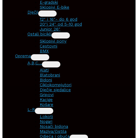
E-gradski
Sklopivi E-bike
Dječji
12″ i 16″- do 6 god
20″i 24″ od 5-10 god
Junior 26″
Ostali bicikli
Sklopivi pony
Cestovni
BMX
Oprema
A,B,C…
Alati
Blatobrani
Bidoni
Ciklokompjutori
Dječje sjedalice
Gripovi
Kacige
Košare
L-R
Lokoti
Nogari
Nosači bidona
Maziva/čistila
Odjeća i obuća