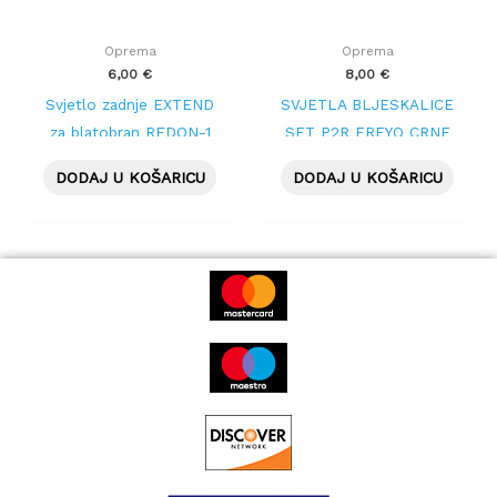
Oprema
Oprema
6,00
€
8,00
€
Svjetlo zadnje EXTEND
SVJETLA BLJESKALICE
za blatobran REDON-1
SET P2R FREYO CRNE
DODAJ U KOŠARICU
DODAJ U KOŠARICU