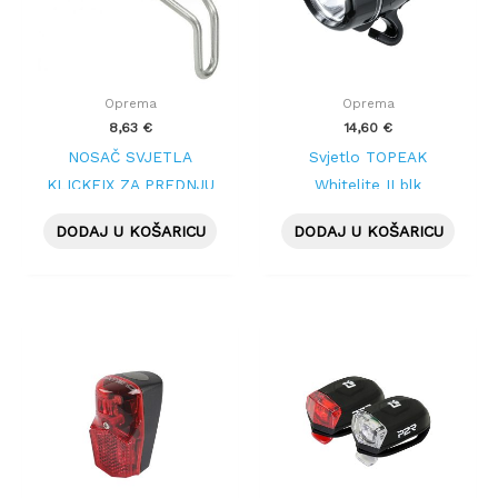
Oprema
Oprema
8,63
€
14,60
€
NOSAČ SVJETLA
Svjetlo TOPEAK
KLICKFIX ZA PREDNJU
Whitelite II blk
KOŠARU
DODAJ U KOŠARICU
DODAJ U KOŠARICU