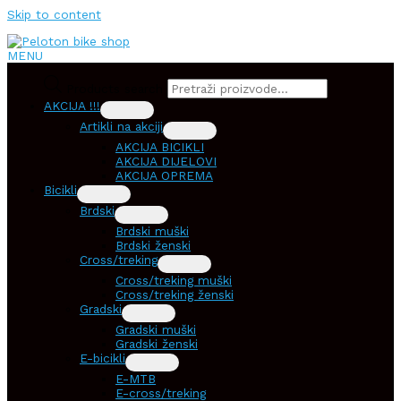
Skip to content
MENU
Products search
AKCIJA !!!
Artikli na akciji
AKCIJA BICIKLI
AKCIJA DIJELOVI
AKCIJA OPREMA
Bicikli
Brdski
Brdski muški
Brdski ženski
Cross/treking
Cross/treking muški
Cross/treking ženski
Gradski
Gradski muški
Gradski ženski
E-bicikli
E-MTB
E-cross/treking