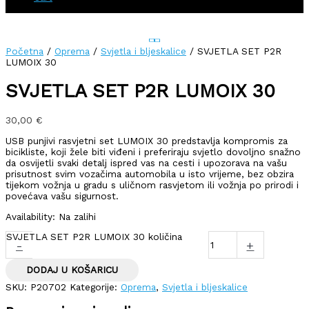
Početna
/
Oprema
/
Svjetla i bljeskalice
/ SVJETLA SET P2R
LUMOIX 30
SVJETLA SET P2R LUMOIX 30
30,00
€
USB punjivi rasvjetni set LUMOIX 30 predstavlja kompromis za
bicikliste, koji žele biti viđeni i preferiraju svjetlo dovoljno snažno
da osvijetli svaki detalj ispred vas na cesti i upozorava na vašu
prisutnost svim vozačima automobila u isto vrijeme, bez obzira
tijekom vožnja u gradu s uličnom rasvjetom ili vožnja po prirodi i
povećava vašu sigurnost.
Availability:
Na zalihi
SVJETLA SET P2R LUMOIX 30 količina
-
+
DODAJ U KOŠARICU
SKU:
P20702
Kategorije:
Oprema
,
Svjetla i bljeskalice