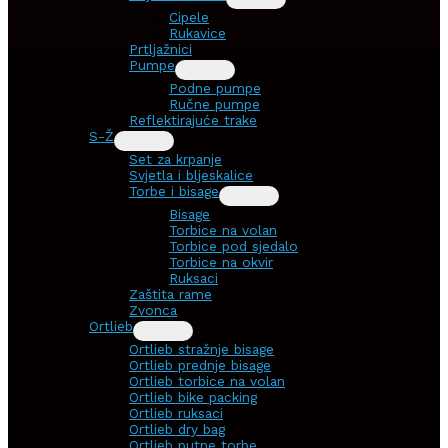
Cipele
Rukavice
Prtljažnici
Pumpe
Podne pumpe
Ručne pumpe
Reflektirajuće trake
S-Ž
Set za krpanje
Svjetla i bljeskalice
Torbe i bisage
Bisage
Torbice na volan
Torbice pod sjedalo
Torbice na okvir
Ruksaci
Zaštita rame
Zvonca
Ortlieb
Ortlieb stražnje bisage
Ortlieb prednje bisage
Ortlieb torbice na volan
Ortlieb bike packing
Ortlieb ruksaci
Ortlieb dry bag
Ortlieb putne torbe