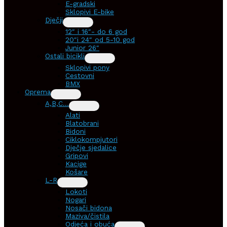
E-gradski
Sklopivi E-bike
Dječji
12″ i 16″- do 6 god
20″i 24″ od 5-10 god
Junior 26″
Ostali bicikli
Sklopivi pony
Cestovni
BMX
Oprema
A,B,C…
Alati
Blatobrani
Bidoni
Ciklokompjutori
Dječje sjedalice
Gripovi
Kacige
Košare
L-R
Lokoti
Nogari
Nosači bidona
Maziva/čistila
Odjeća i obuća