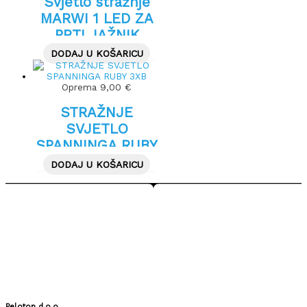
Svjetlo stražnje
MARWI 1 LED ZA
PRTLJAŽNIK
DODAJ U KOŠARICU
Oprema
9,00
€
STRAŽNJE
SVJETLO
SPANNINGA RUBY
3XB
DODAJ U KOŠARICU
Peloton d.o.o.