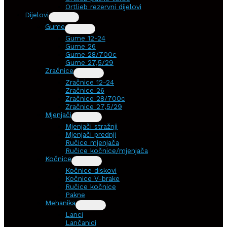
Ortlieb rezervni dijelovi
Dijelovi
Gume
Gume 12-24
Gume 26
Gume 28/700c
Gume 27,5/29
Zračnice
Zračnice 12-24
Zračnice 26
Zračnice 28/700c
Zračnice 27,5/29
Mjenjači
Mjenjači stražnji
Mjenjači prednji
Ručice mjenjača
Ručice kočnice/mjenjača
Kočnice
Kočnice diskovi
Kočnice V-brake
Ručice kočnice
Pakne
Mehanika
Lanci
Lančanici