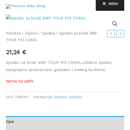
Skip
MENU
to
content
Početna
/
Dijelovi
/
Sjedala
/ Sjedalo za bicikl SMP
TOUR 1113 CORAL
21,24
€
Sjedalo za bicikl SMP TOUR 1113 CORAL,udobno sjedalo
namjenjeno prvenstveno gradskim i treking biciklima.
Nema na zalihi
SKU:
048240
Kategorije:
Dijelovi
,
Sjedala
Opis