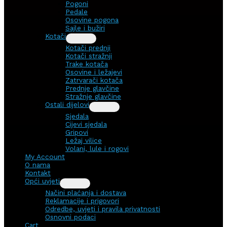
Pogoni
Pedale
Osovine pogona
Sajle i bužiri
Kotači
Kotači prednji
Kotači stražnji
Trake kotača
Osovine i ležajevi
Zatrvarači kotača
Prednje glavčine
Stražnje glavčine
Ostali dijelovi
Sjedala
Cijevi sjedala
Gripovi
Ležaj vilice
Volani, lule i rogovi
My Account
O nama
Kontakt
Opći uvjeti
Načini plaćanja i dostava
Reklamacije i prigovori
Odredbe, uvjeti i pravila privatnosti
Osnovni podaci
Cart