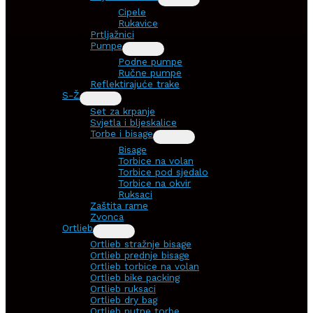
Cipele
Rukavice
Prtljažnici
Pumpe
Podne pumpe
Ručne pumpe
Reflektirajuće trake
S-Ž
Set za krpanje
Svjetla i bljeskalice
Torbe i bisage
Bisage
Torbice na volan
Torbice pod sjedalo
Torbice na okvir
Ruksaci
Zaštita rame
Zvonca
Ortlieb
Ortlieb stražnje bisage
Ortlieb prednje bisage
Ortlieb torbice na volan
Ortlieb bike packing
Ortlieb ruksaci
Ortlieb dry bag
Ortlieb putne torbe