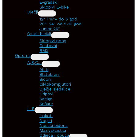
E-gradski
Sklopivi E-bike
Dječji
12″ i 16″- do 6 god
20″i 24″ od 5-10 god
Junior 26″
Ostali bicikli
Sklopivi pony
Cestovni
BMX
Oprema
A,B,C…
Alati
Blatobrani
Bidoni
Ciklokompjutori
Dječje sjedalice
Gripovi
Kacige
Košare
L-R
Lokoti
Nogari
Nosači bidona
Maziva/čistila
Odjeća i obuća