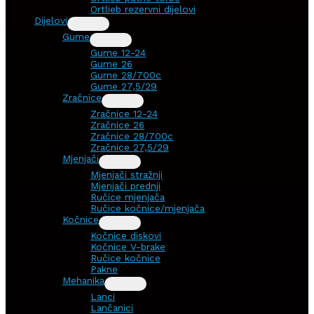
Ortlieb rezervni dijelovi
Dijelovi
Gume
Gume 12-24
Gume 26
Gume 28/700c
Gume 27,5/29
Zračnice
Zračnice 12-24
Zračnice 26
Zračnice 28/700c
Zračnice 27,5/29
Mjenjači
Mjenjači stražnji
Mjenjači prednji
Ručice mjenjača
Ručice kočnice/mjenjača
Kočnice
Kočnice diskovi
Kočnice V-brake
Ručice kočnice
Pakne
Mehanika
Lanci
Lančanici