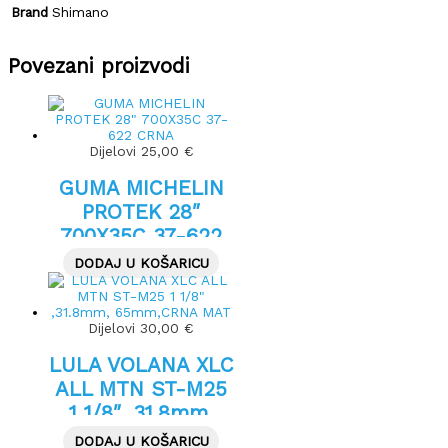
Brand
Shimano
Povezani proizvodi
Dijelovi
25,00
€
GUMA MICHELIN
PROTEK 28″
700X35C 37-622
CRNA
DODAJ U KOŠARICU
Dijelovi
30,00
€
LULA VOLANA XLC
ALL MTN ST-M25
1 1/8″ ,31.8mm,
65mm,CRNA MAT
DODAJ U KOŠARICU