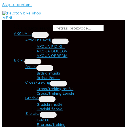
Skip to content
MENU
Products search
AKCIJA !!!
Artikli na akciji
AKCIJA BICIKLI
AKCIJA DIJELOVI
AKCIJA OPREMA
Bicikli
Brdski
Brdski muški
Brdski ženski
Cross/treking
Cross/treking muški
Cross/treking ženski
Gradski
Gradski muški
Gradski ženski
E-bicikli
E-MTB
E-cross/treking