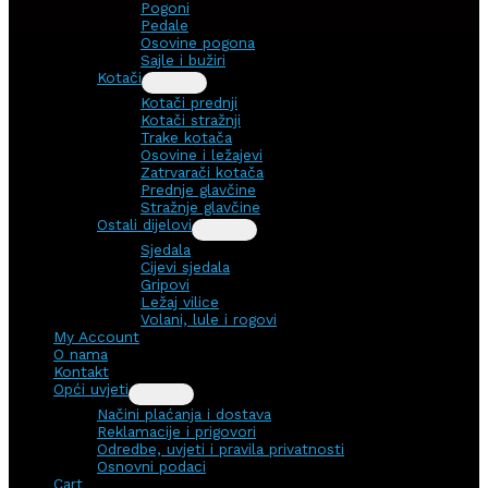
Pogoni
Pedale
Osovine pogona
Sajle i bužiri
Kotači
Kotači prednji
Kotači stražnji
Trake kotača
Osovine i ležajevi
Zatrvarači kotača
Prednje glavčine
Stražnje glavčine
Ostali dijelovi
Sjedala
Cijevi sjedala
Gripovi
Ležaj vilice
Volani, lule i rogovi
My Account
O nama
Kontakt
Opći uvjeti
Načini plaćanja i dostava
Reklamacije i prigovori
Odredbe, uvjeti i pravila privatnosti
Osnovni podaci
Cart