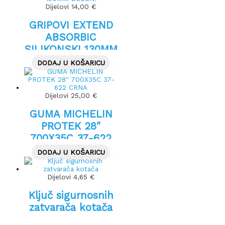
Dijelovi
14,00
€
GRIPOVI EXTEND
ABSORBIC
SILIKONSKI 130MM
ZELENI
DODAJ U KOŠARICU
Dijelovi
25,00
€
GUMA MICHELIN
PROTEK 28″
700X35C 37-622
CRNA
DODAJ U KOŠARICU
Dijelovi
4,65
€
Ključ sigurnosnih
zatvarača kotača