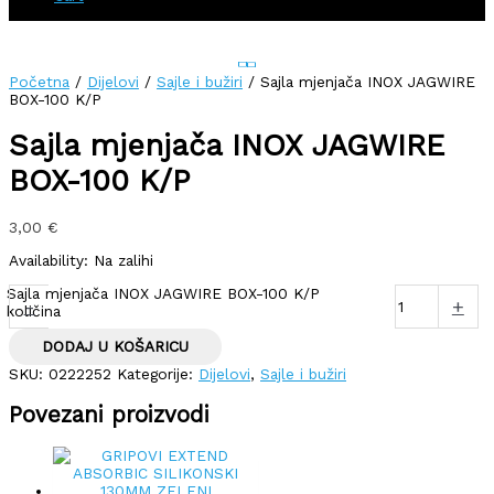
Početna
/
Dijelovi
/
Sajle i bužiri
/ Sajla mjenjača INOX JAGWIRE
BOX-100 K/P
Sajla mjenjača INOX JAGWIRE
BOX-100 K/P
3,00
€
Availability:
Na zalihi
Sajla mjenjača INOX JAGWIRE BOX-100 K/P
-
+
količina
DODAJ U KOŠARICU
SKU:
0222252
Kategorije:
Dijelovi
,
Sajle i bužiri
Povezani proizvodi