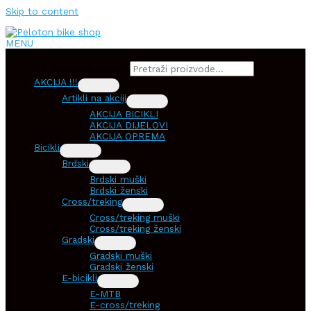
Skip to content
MENU
Products search
AKCIJA !!!
Artikli na akciji
AKCIJA BICIKLI
AKCIJA DIJELOVI
AKCIJA OPREMA
Bicikli
Brdski
Brdski muški
Brdski ženski
Cross/treking
Cross/treking muški
Cross/treking ženski
Gradski
Gradski muški
Gradski ženski
E-bicikli
E-MTB
E-cross/treking