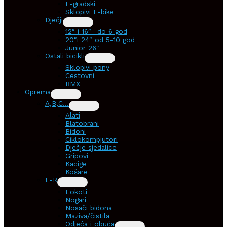
E-gradski
Sklopivi E-bike
Dječji
12″ i 16″- do 6 god
20″i 24″ od 5-10 god
Junior 26″
Ostali bicikli
Sklopivi pony
Cestovni
BMX
Oprema
A,B,C…
Alati
Blatobrani
Bidoni
Ciklokompjutori
Dječje sjedalice
Gripovi
Kacige
Košare
L-R
Lokoti
Nogari
Nosači bidona
Maziva/čistila
Odjeća i obuća