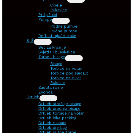
Cipele
Rukavice
Prtljažnici
Pumpe
Podne pumpe
Ručne pumpe
Reflektirajuće trake
S-Ž
Set za krpanje
Svjetla i bljeskalice
Torbe i bisage
Bisage
Torbice na volan
Torbice pod sjedalo
Torbice na okvir
Ruksaci
Zaštita rame
Zvonca
Ortlieb
Ortlieb stražnje bisage
Ortlieb prednje bisage
Ortlieb torbice na volan
Ortlieb bike packing
Ortlieb ruksaci
Ortlieb dry bag
Ortlieb putne torbe