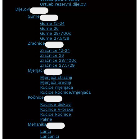
Ortlieb rezervni dijelovi
Dijelovi
Gume
Gume 12-24
Gume 26
Gume 28/700c
Gume 27,5/29
Zračnice
Zračnice 12-24
Zračnice 26
Zračnice 28/700c
Zračnice 27,5/29
Mjenjači
Mjenjači stražnji
Mjenjači prednji
Ručice mjenjača
Ručice kočnice/mjenjača
Kočnice
Kočnice diskovi
Kočnice V-brake
Ručice kočnice
Pakne
Mehanika
Lanci
Lančanici