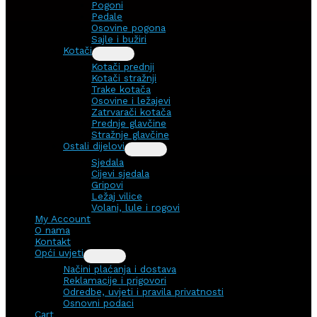
Pogoni
Pedale
Osovine pogona
Sajle i bužiri
Kotači
Kotači prednji
Kotači stražnji
Trake kotača
Osovine i ležajevi
Zatrvarači kotača
Prednje glavčine
Stražnje glavčine
Ostali dijelovi
Sjedala
Cijevi sjedala
Gripovi
Ležaj vilice
Volani, lule i rogovi
My Account
O nama
Kontakt
Opći uvjeti
Načini plaćanja i dostava
Reklamacije i prigovori
Odredbe, uvjeti i pravila privatnosti
Osnovni podaci
Cart