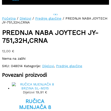
Početna
/
Dijelovi
/
Prednje glavčine
/ PREDNJA NABA JOYTECH
JY-751,32H,CRNA
PREDNJA NABA JOYTECH JY-
751,32H,CRNA
12,00
€
Nema na zalihi
SKU:
048014
Kategorije:
Dijelovi
,
Prednje glavčine
Povezani proizvodi
Dijelovi
19,91
€
RUČICA
MJENJAČA 8