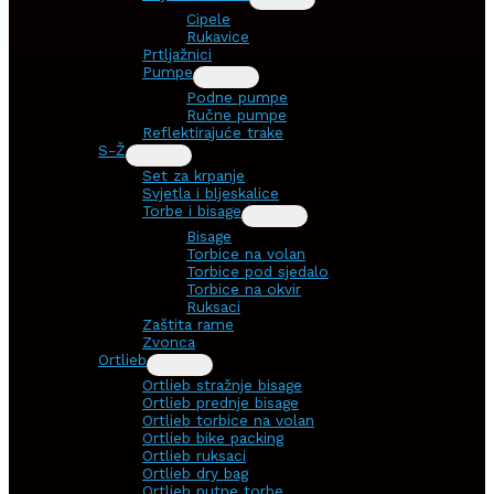
Cipele
Rukavice
Prtljažnici
Pumpe
Podne pumpe
Ručne pumpe
Reflektirajuće trake
S-Ž
Set za krpanje
Svjetla i bljeskalice
Torbe i bisage
Bisage
Torbice na volan
Torbice pod sjedalo
Torbice na okvir
Ruksaci
Zaštita rame
Zvonca
Ortlieb
Ortlieb stražnje bisage
Ortlieb prednje bisage
Ortlieb torbice na volan
Ortlieb bike packing
Ortlieb ruksaci
Ortlieb dry bag
Ortlieb putne torbe