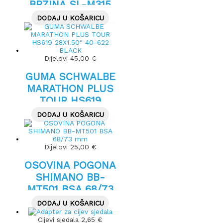
BRZINA SL-M315
DODAJ U KOŠARICU
Dijelovi
45,00
€
GUMA SCHWALBE
MARATHON PLUS
TOUR HS619
28X1.50″ 40-622
DODAJ U KOŠARICU
BLACK
Dijelovi
25,00
€
OSOVINA POGONA
SHIMANO BB-
MT501 BSA 68/73
mm
DODAJ U KOŠARICU
Cijevi sjedala
2,65
€