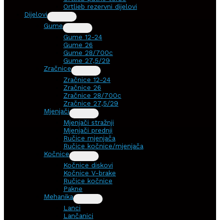
Ortlieb rezervni dijelovi
Dijelovi
Gume
Gume 12-24
Gume 26
Gume 28/700c
Gume 27,5/29
Zračnice
Zračnice 12-24
Zračnice 26
Zračnice 28/700c
Zračnice 27,5/29
Mjenjači
Mjenjači stražnji
Mjenjači prednji
Ručice mjenjača
Ručice kočnice/mjenjača
Kočnice
Kočnice diskovi
Kočnice V-brake
Ručice kočnice
Pakne
Mehanika
Lanci
Lančanici