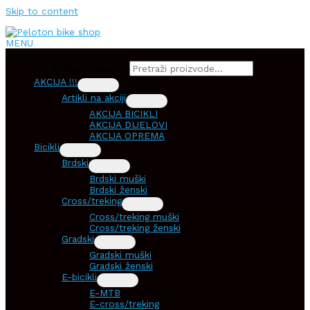
Skip to content
MENU
Products search
AKCIJA !!!
Artikli na akciji
AKCIJA BICIKLI
AKCIJA DIJELOVI
AKCIJA OPREMA
Bicikli
Brdski
Brdski muški
Brdski ženski
Cross/treking
Cross/treking muški
Cross/treking ženski
Gradski
Gradski muški
Gradski ženski
E-bicikli
E-MTB
E-cross/treking