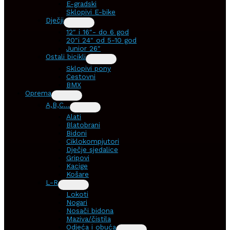
E-gradski
Sklopivi E-bike
Dječji
12″ i 16″- do 6 god
20″i 24″ od 5-10 god
Junior 26″
Ostali bicikli
Sklopivi pony
Cestovni
BMX
Oprema
A,B,C…
Alati
Blatobrani
Bidoni
Ciklokompjutori
Dječje sjedalice
Gripovi
Kacige
Košare
L-R
Lokoti
Nogari
Nosači bidona
Maziva/čistila
Odjeća i obuća