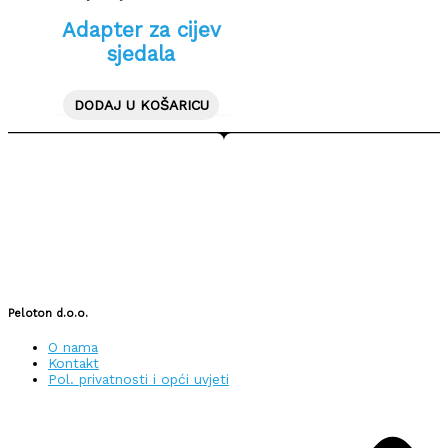
Adapter za cijev
sjedala
DODAJ U KOŠARICU
Peloton d.o.o.
O nama
Kontakt
Pol. privatnosti i opći uvjeti