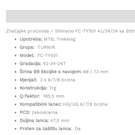
Opis
Značajke proizvoda – Shimano FC-TY501 42/34/24 sa štit
Upotreba:
MTB, Trekking
Grupa:
TURNIR
Model:
FC-TY501
Gradacija:
42-34-24T
Širina BB školjke s navojem:
68 / 73 mm
Mjenjač:
3 x 6/7/8 brzina
Konstrukcija:
Trg
Q-faktor:
185,5 mm
Kompatibilni lanac:
HG/UG 6/7/8 brzina
PCD:
zakovicama
Duljina lanca:
47,5 mm
Prsten za zaštitu lanca:
Da