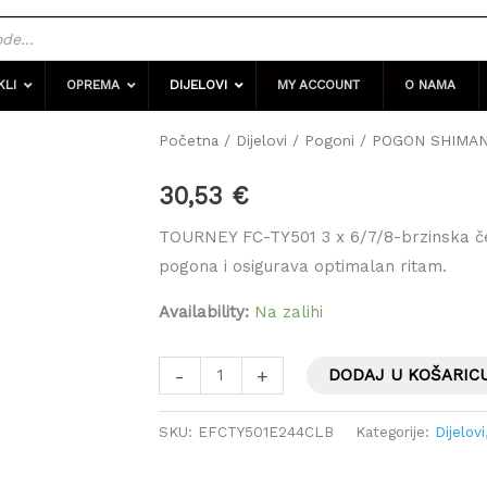
KLI
OPREMA
DIJELOVI
MY ACCOUNT
O NAMA
POGON
Početna
/
Dijelovi
/
Pogoni
/ POGON SHIMAN
SHIMANO
30,53
€
TOURNEY
FC-
TOURNEY FC-TY501 3 x 6/7/8-brzinska čet
TY501
pogona i osigurava optimalan ritam.
42X34X24T
Availability:
Na zalihi
175MM
6/7/8B
-
+
DODAJ U KOŠARIC
količina
SKU:
EFCTY501E244CLB
Kategorije:
Dijelovi