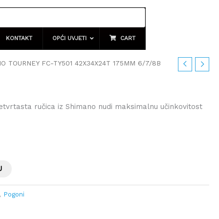
KONTAKT
OPĆI UVJETI
CART
O TOURNEY FC-TY501 42X34X24T 175MM 6/7/8B
vrtasta ručica iz Shimano nudi maksimalnu učinkovitost
U
,
Pogoni