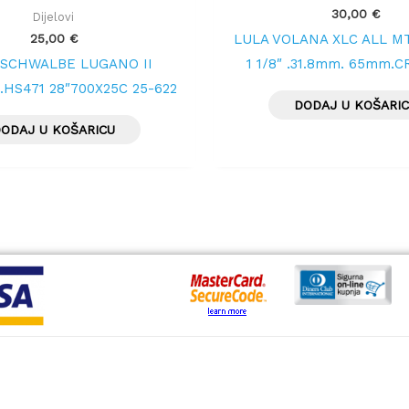
30,00
€
Dijelovi
25,00
€
LULA VOLANA XLC ALL M
SCHWALBE LUGANO II
1 1/8″ ,31.8mm, 65mm,
HS471 28″700X25C 25-622
DODAJ U KOŠARI
BLACK
ODAJ U KOŠARICU