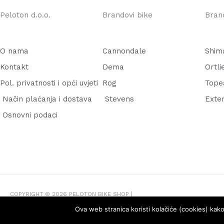
Peloton d.o.o.
Brandovi bike
Bran
O nama
Cannondale
Shim
Kontakt
Dema
Ortli
Pol. privatnosti i opći uvjeti
Rog
Tope
Način plaćanja i dostava
Stevens
Exte
Osnovni podaci
COPYRIGHT © 2026
PELOTON BIKE SHOP
|
Ova web stranica koristi kolačiće (cookies) kako