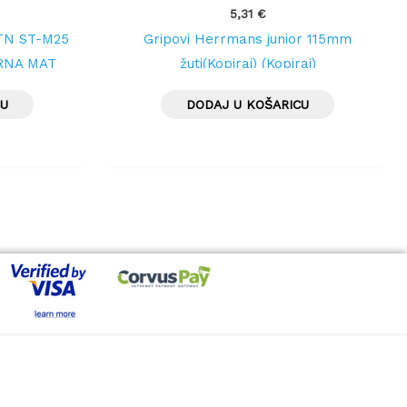
5,31
€
TN ST-M25
Gripovi Herrmans junior 115mm
CRNA MAT
žuti(Kopiraj) (Kopiraj)
CU
DODAJ U KOŠARICU