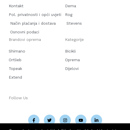
Kontakt
Dema
Pol. privatnosti i opći uvjeti
Rog
Način plaćanja i dostava
Stevens
Osnovni podaci
Brandovi oprema
Kategorije
Shimano
Bicikli
Ortlieb
Oprema
Topeak
Dijelovi
Extend
Follow Us
F
T
I
Y
L
a
w
n
o
i
c
i
s
u
n
e
t
t
t
k
b
t
a
u
e
o
e
g
b
d