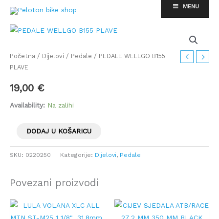
Skip
MENU
to
content
PEDALE
WELLGO
B155
Početna
/
Dijelovi
/
Pedale
/ PEDALE WELLGO B155
PLAVE
PLAVE
količina
19,00
€
Availability:
Na zalihi
DODAJ U KOŠARICU
SKU:
0220250
Kategorije:
Dijelovi
,
Pedale
Povezani proizvodi