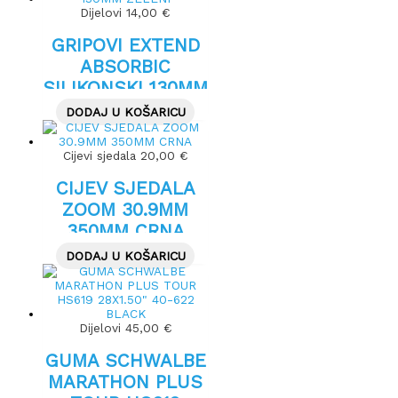
Dijelovi
14,00
€
GRIPOVI EXTEND
ABSORBIC
SILIKONSKI 130MM
ZELENI
DODAJ U KOŠARICU
Cijevi sjedala
20,00
€
CIJEV SJEDALA
ZOOM 30.9MM
350MM CRNA
DODAJ U KOŠARICU
Dijelovi
45,00
€
GUMA SCHWALBE
MARATHON PLUS