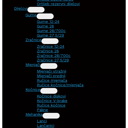
Ortlieb rezervni dijelovi
Dijelovi
Gume
Gume 12-24
Gume 26
Gume 28/700c
Gume 27,5/29
Zračnice
Zračnice 12-24
Zračnice 26
Zračnice 28/700c
Zračnice 27,5/29
Mjenjači
Mjenjači stražnji
Mjenjači prednji
Ručice mjenjača
Ručice kočnice/mjenjača
Kočnice
Kočnice diskovi
Kočnice V-brake
Ručice kočnice
Pakne
Mehanika
Lanci
Lančanici