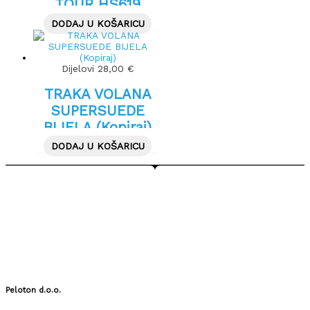
TOUR HS619
28X1.50″ 40-622
DODAJ U KOŠARICU
BLACK
Dijelovi
28,00
€
TRAKA VOLANA
SUPERSUEDE
BIJELA (Kopiraj)
DODAJ U KOŠARICU
Peloton d.o.o.