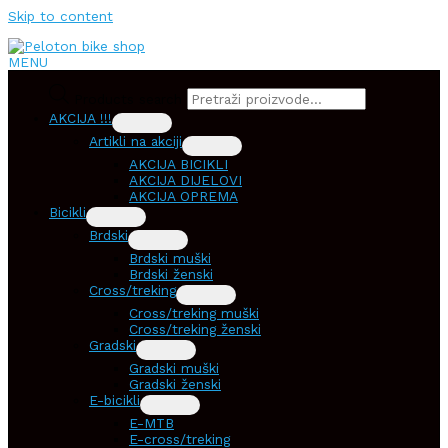
Skip to content
MENU
Products search
AKCIJA !!!
Artikli na akciji
AKCIJA BICIKLI
AKCIJA DIJELOVI
AKCIJA OPREMA
Bicikli
Brdski
Brdski muški
Brdski ženski
Cross/treking
Cross/treking muški
Cross/treking ženski
Gradski
Gradski muški
Gradski ženski
E-bicikli
E-MTB
E-cross/treking