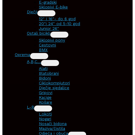
E-gradski
Sklopivi E-bike
Dječji
12″ i 16″- do 6 god
20″i 24″ od 5-10 god
Junior 26″
Ostali bicikli
Sklopivi pony
Cestovni
BMX
Oprema
A,B,C…
Alati
Blatobrani
Bidoni
Ciklokompjutori
Dječje sjedalice
Gripovi
Kacige
Košare
L-R
Lokoti
Nogari
Nosači bidona
Maziva/čistila
Odjeća i obuća