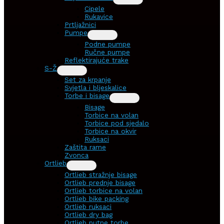
Cipele
Rukavice
Prtljažnici
Pumpe
Podne pumpe
Ručne pumpe
Reflektirajuće trake
S-Ž
Set za krpanje
Svjetla i bljeskalice
Torbe i bisage
Bisage
Torbice na volan
Torbice pod sjedalo
Torbice na okvir
Ruksaci
Zaštita rame
Zvonca
Ortlieb
Ortlieb stražnje bisage
Ortlieb prednje bisage
Ortlieb torbice na volan
Ortlieb bike packing
Ortlieb ruksaci
Ortlieb dry bag
Ortlieb putne torbe