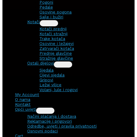
Pogoni
Pedale
Osovine pogona
Sajle i bužiri
Kotači
Kotači prednji
Kotači stražnji
Trake kotača
Osovine i ležajevi
Zatrvarači kotača
Prednje glavčine
Stražnje glavčine
Ostali dijelovi
Sjedala
Cijevi sjedala
Gripovi
Ležaj vilice
Volani, lule i rogovi
My Account
O nama
Kontakt
Opći uvjeti
Načini plaćanja i dostava
Reklamacije i prigovori
Odredbe, uvjeti i pravila privatnosti
Osnovni podaci
Cart