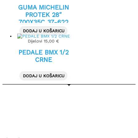
GUMA MICHELIN
PROTEK 28″
700X35C 37-622
CRNA
DODAJ U KOŠARICU
Dijelovi
15,00
€
PEDALE BMX 1/2
CRNE
DODAJ U KOŠARICU