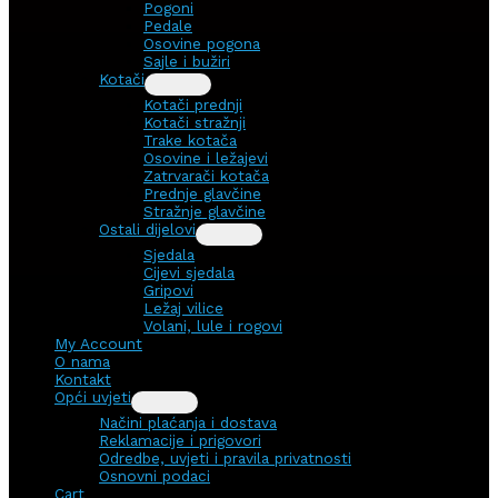
Pogoni
Pedale
Osovine pogona
Sajle i bužiri
Kotači
Kotači prednji
Kotači stražnji
Trake kotača
Osovine i ležajevi
Zatrvarači kotača
Prednje glavčine
Stražnje glavčine
Ostali dijelovi
Sjedala
Cijevi sjedala
Gripovi
Ležaj vilice
Volani, lule i rogovi
My Account
O nama
Kontakt
Opći uvjeti
Načini plaćanja i dostava
Reklamacije i prigovori
Odredbe, uvjeti i pravila privatnosti
Osnovni podaci
Cart