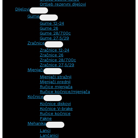
Ortlieb rezervni dijelovi
Dijelovi
Gume
Gume 12-24
Gume 26
Gume 28/700c
Gume 27,5/29
Zračnice
Zračnice 12-24
Zračnice 26
Zračnice 28/700c
Zračnice 27,5/29
Mjenjači
Mjenjači stražnji
Mjenjači prednji
Ručice mjenjača
Ručice kočnice/mjenjača
Kočnice
Kočnice diskovi
Kočnice V-brake
Ručice kočnice
Pakne
Mehanika
Lanci
Lančanici