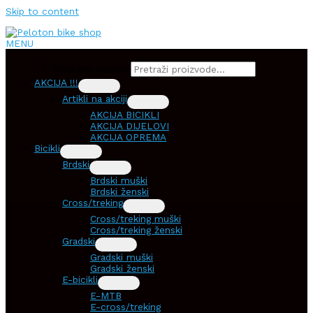
Skip to content
MENU
Products search
AKCIJA !!!
Artikli na akciji
AKCIJA BICIKLI
AKCIJA DIJELOVI
AKCIJA OPREMA
Bicikli
Brdski
Brdski muški
Brdski ženski
Cross/treking
Cross/treking muški
Cross/treking ženski
Gradski
Gradski muški
Gradski ženski
E-bicikli
E-MTB
E-cross/treking