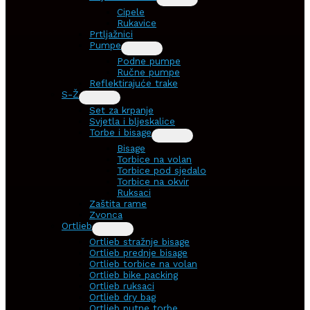
Cipele
Rukavice
Prtljažnici
Pumpe
Podne pumpe
Ručne pumpe
Reflektirajuće trake
S-Ž
Set za krpanje
Svjetla i bljeskalice
Torbe i bisage
Bisage
Torbice na volan
Torbice pod sjedalo
Torbice na okvir
Ruksaci
Zaštita rame
Zvonca
Ortlieb
Ortlieb stražnje bisage
Ortlieb prednje bisage
Ortlieb torbice na volan
Ortlieb bike packing
Ortlieb ruksaci
Ortlieb dry bag
Ortlieb putne torbe