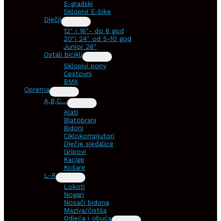
E-gradski
Sklopivi E-bike
Dječji
12″ i 16″- do 6 god
20″i 24″ od 5-10 god
Junior 26″
Ostali bicikli
Sklopivi pony
Cestovni
BMX
Oprema
A,B,C…
Alati
Blatobrani
Bidoni
Ciklokompjutori
Dječje sjedalice
Gripovi
Kacige
Košare
L-R
Lokoti
Nogari
Nosači bidona
Maziva/čistila
Odjeća i obuća