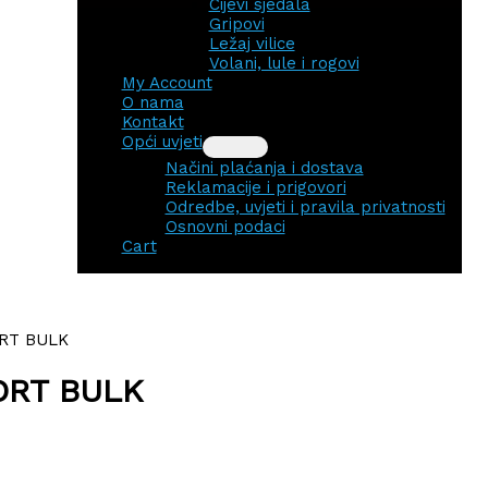
Cijevi sjedala
Gripovi
Ležaj vilice
Volani, lule i rogovi
My Account
O nama
Kontakt
Opći uvjeti
Načini plaćanja i dostava
Reklamacije i prigovori
Odredbe, uvjeti i pravila privatnosti
Osnovni podaci
Cart
RT BULK
ORT BULK