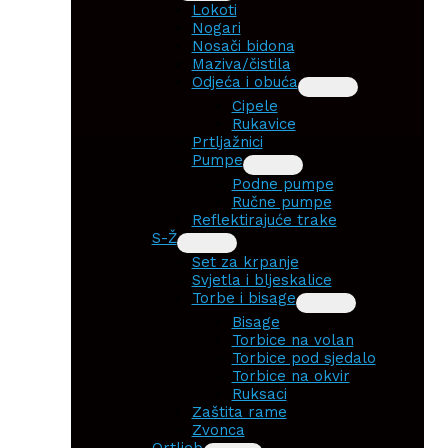
Lokoti
Nogari
Nosači bidona
Maziva/čistila
Odjeća i obuća
Cipele
Rukavice
Prtljažnici
Pumpe
Podne pumpe
Ručne pumpe
Reflektirajuće trake
S-Ž
Set za krpanje
Svjetla i bljeskalice
Torbe i bisage
Bisage
Torbice na volan
Torbice pod sjedalo
Torbice na okvir
Ruksaci
Zaštita rame
Zvonca
Ortlieb