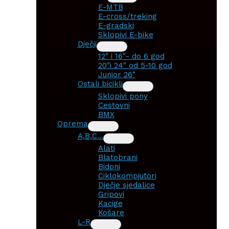
E-MTB
E-cross/treking
E-gradski
Sklopivi E-bike
Dječji
12″ i 16″- do 6 god
20″i 24″ od 5-10 god
Junior 26″
Ostali bicikli
Sklopivi pony
Cestovni
BMX
Oprema
A,B,C…
Alati
Blatobrani
Bidoni
Ciklokompjutori
Dječje sjedalice
Gripovi
Kacige
Košare
L-R