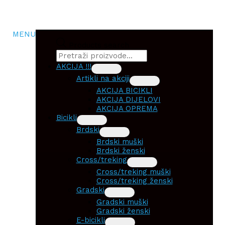
MENU
Products search
AKCIJA !!!
Artikli na akciji
AKCIJA BICIKLI
AKCIJA DIJELOVI
AKCIJA OPREMA
Bicikli
Brdski
Brdski muški
Brdski ženski
Cross/treking
Cross/treking muški
Cross/treking ženski
Gradski
Gradski muški
Gradski ženski
E-bicikli