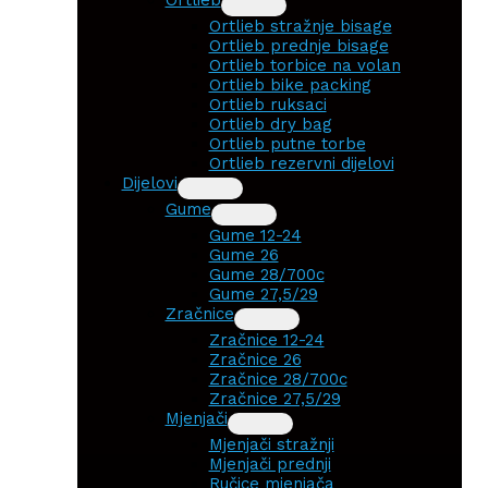
Ortlieb stražnje bisage
Ortlieb prednje bisage
Ortlieb torbice na volan
Ortlieb bike packing
Ortlieb ruksaci
Ortlieb dry bag
Ortlieb putne torbe
Ortlieb rezervni dijelovi
Dijelovi
Gume
Gume 12-24
Gume 26
Gume 28/700c
Gume 27,5/29
Zračnice
Zračnice 12-24
Zračnice 26
Zračnice 28/700c
Zračnice 27,5/29
Mjenjači
Mjenjači stražnji
Mjenjači prednji
Ručice mjenjača