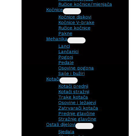
Ručice kočnice/mjenjača
Kočnice
Kočnice diskovi
Kočnice V-brake
Ručice kočnice
Pakne
Mehanika
Lanci
Lančanici
Pogoni
Pedale
Osovine pogona
Sajle i bužiri
Kotači
Kotači prednji
Kotači stražnji
Trake kotača
Osovine i ležajevi
Zatrvarači kotača
Prednje glavčine
Stražnje glavčine
Ostali dijelovi
Sjedala