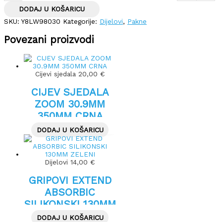
DODAJ U KOŠARICU
SKU:
Y8LW98030
Kategorije:
Dijelovi
,
Pakne
Povezani proizvodi
Cijevi sjedala
20,00
€
CIJEV SJEDALA
ZOOM 30.9MM
350MM CRNA
DODAJ U KOŠARICU
Dijelovi
14,00
€
GRIPOVI EXTEND
ABSORBIC
SILIKONSKI 130MM
ZELENI
DODAJ U KOŠARICU