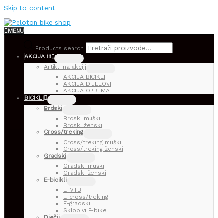
Skip to content
MENU
Products search
AKCIJA !!!
Artikli na akciji
AKCIJA BICIKLI
AKCIJA DIJELOVI
AKCIJA OPREMA
BICIKLI
Brdski
Brdski muški
Brdski ženski
Cross/treking
Cross/treking muški
Cross/treking ženski
Gradski
Gradski muški
Gradski ženski
E-bicikli
E-MTB
E-cross/treking
E-gradski
Sklopivi E-bike
Dječji