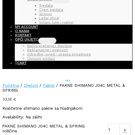
Sjedala
Cijevi sjedala
Gripovi
Ležaj vilice
Volani, lule i rogovi
MY ACCOUNT
O NAMA
KONTAKT
OPĆI UVJETI
Načini plaćanja i dostava
Reklamacije i prigovori
Odredbe, uvjeti i pravila privatnosti
Osnovni podaci
CART
Početna
/
Dijelovi
/
Pakne
/ PAKNE SHIMANO J04C METAL &
SPRING
33,18
€
Kvalitetne shimano pakne sa hladnjakom
Availability:
Na zalihi
PAKNE SHIMANO J04C METAL & SPRING
-
+
količina