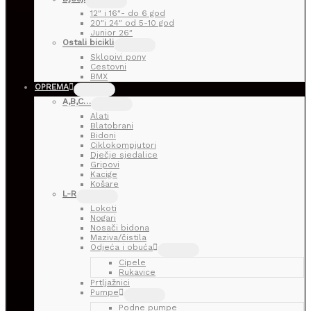
12″ i 16″- do 6 god
20″i 24″ od 5-10 god
Junior 26″
Ostali bicikli
Sklopivi pony
Cestovni
BMX
OPREMA
A,B,C…
Alati
Blatobrani
Bidoni
Ciklokompjutori
Dječje sjedalice
Gripovi
Kacige
Košare
L-R
Lokoti
Nogari
Nosači bidona
Maziva/čistila
Odjeća i obuća
Cipele
Rukavice
Prtljažnici
Pumpe
Podne pumpe