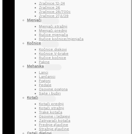
Zračnice 12-24
Zračnice 26
Zračnice 28/700c
Zračnice 27,5/29
Mjenjači
Mjenjači stražnji
Mjenjači prednji
Ručice mjenjača
Ručice kočnice/mjenjača
Kočnice
Kočnice diskovi
Kočnice V-brake
Ručice kočnice
Pakne
Mehanika
Lanci
Lančanici
Pogoni
Pedale
Osovine pogona
Sajle i bužiri
Kotači
Kotači prednji
Kotači stražnji
Trake kotača
Osovine i ležajevi
Zatrvarači kotača
Prednje glavčine
Stražnje glavčine
Ostali dijelovi