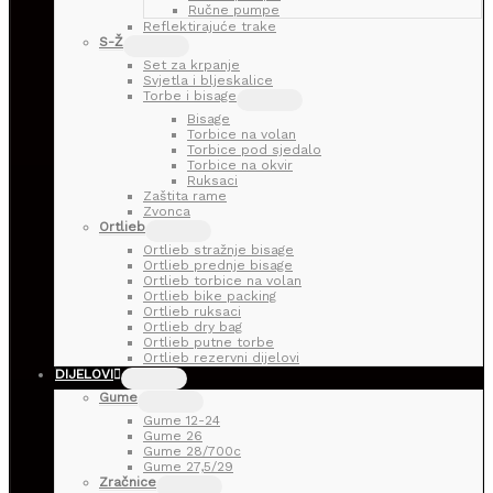
Ručne pumpe
Reflektirajuće trake
S-Ž
Set za krpanje
Svjetla i bljeskalice
Torbe i bisage
Bisage
Torbice na volan
Torbice pod sjedalo
Torbice na okvir
Ruksaci
Zaštita rame
Zvonca
Ortlieb
Ortlieb stražnje bisage
Ortlieb prednje bisage
Ortlieb torbice na volan
Ortlieb bike packing
Ortlieb ruksaci
Ortlieb dry bag
Ortlieb putne torbe
Ortlieb rezervni dijelovi
DIJELOVI
Gume
Gume 12-24
Gume 26
Gume 28/700c
Gume 27,5/29
Zračnice