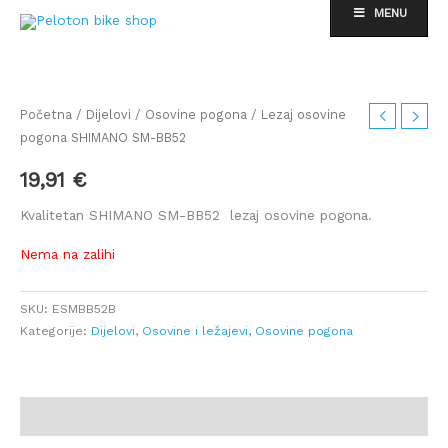
Skip
MENU
to
content
Početna
/
Dijelovi
/
Osovine pogona
/ Lezaj osovine
pogona SHIMANO SM-BB52
19,91
€
Kvalitetan SHIMANO SM-BB52 lezaj osovine pogona.
Nema na zalihi
SKU:
ESMBB52B
Kategorije:
Dijelovi
,
Osovine i ležajevi
,
Osovine pogona
Dodatne informacije