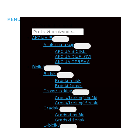
MENU
Products search
AKCIJA !!!
Artikli na akciji
AKCIJA BICIKLI
AKCIJA DIJELOVI
AKCIJA OPREMA
Bicikli
Brdski
Brdski muški
Brdski ženski
Cross/treking
Cross/treking muški
Cross/treking ženski
Gradski
Gradski muški
Gradski ženski
E-bicikli