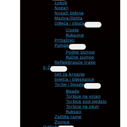
Lokoti
Nogari
Nosači bidona
Maziva/čistila
Odjeća i obuća
Cipele
Rukavice
Prtljažnici
Pumpe
Podne pumpe
Ručne pumpe
Reflektirajuće trake
S-Ž
Set za krpanje
Svjetla i bljeskalice
Torbe i bisage
Bisage
Torbice na volan
Torbice pod sjedalo
Torbice na okvir
Ruksaci
Zaštita rame
Zvonca
Ortlieb