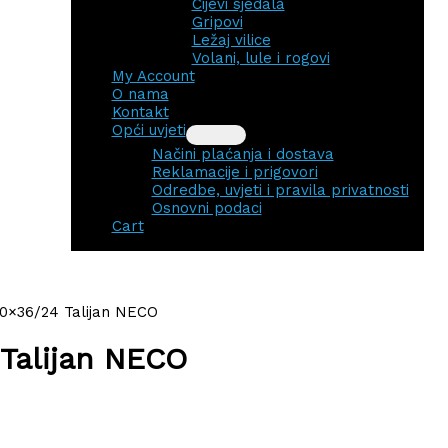
Cijevi sjedala
Gripovi
Ležaj vilice
Volani, lule i rogovi
My Account
O nama
Kontakt
Opći uvjeti
Načini plaćanja i dostava
Reklamacije i prigovori
Odredbe, uvjeti i pravila privatnosti
Osnovni podaci
Cart
0×36/24 Talijan NECO
Talijan NECO