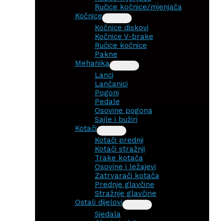
Ručice kočnice/mjenjača
Kočnice
Kočnice diskovi
Kočnice V-brake
Ručice kočnice
Pakne
Mehanika
Lanci
Lančanici
Pogoni
Pedale
Osovine pogona
Sajle i bužiri
Kotači
Kotači prednji
Kotači stražnji
Trake kotača
Osovine i ležajevi
Zatrvarači kotača
Prednje glavčine
Stražnje glavčine
Ostali dijelovi
Sjedala