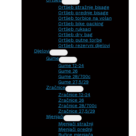
Ortlieb stražnje bisage
Ortlieb prednje bisage
Ortlieb torbice na volan
Ortlieb bike packing
Ortlieb ruksaci
Ortlieb dry bag
Ortlieb putne torbe
Ortlieb rezervni dijelovi
Dijelovi
Gume
Gume 12-24
Gume 26
Gume 28/700c
Gume 27,5/29
Zračnice
Zračnice 12-24
Zračnice 26
Zračnice 28/700c
Zračnice 27,5/29
Mjenjači
Mjenjači stražnji
Mjenjači prednji
Ručice mjenjača