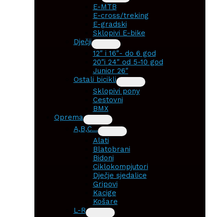
E-MTB
E-cross/treking
E-gradski
Sklopivi E-bike
Dječji
12″ i 16″- do 6 god
20″i 24″ od 5-10 god
Junior 26″
Ostali bicikli
Sklopivi pony
Cestovni
BMX
Oprema
A,B,C…
Alati
Blatobrani
Bidoni
Ciklokompjutori
Dječje sjedalice
Gripovi
Kacige
Košare
L-R