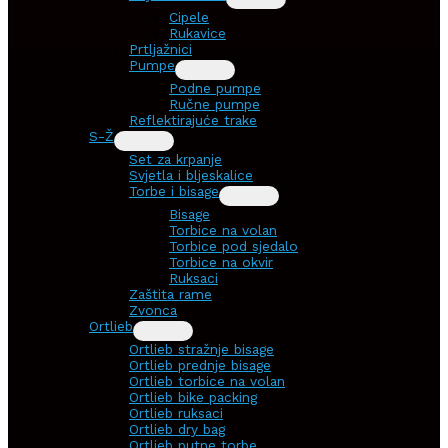
Cipele
Rukavice
Prtljažnici
Pumpe
Podne pumpe
Ručne pumpe
Reflektirajuće trake
S-Ž
Set za krpanje
Svjetla i bljeskalice
Torbe i bisage
Bisage
Torbice na volan
Torbice pod sjedalo
Torbice na okvir
Ruksaci
Zaštita rame
Zvonca
Ortlieb
Ortlieb stražnje bisage
Ortlieb prednje bisage
Ortlieb torbice na volan
Ortlieb bike packing
Ortlieb ruksaci
Ortlieb dry bag
Ortlieb putne torbe