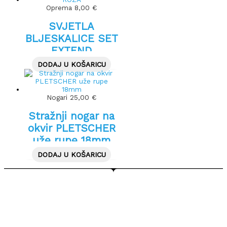
Oprema
8,00
€
SVJETLA
BLJESKALICE SET
EXTEND
FROGGIES – ROZA
DODAJ U KOŠARICU
Nogari
25,00
€
Stražnji nogar na
okvir PLETSCHER
uže rupe 18mm
DODAJ U KOŠARICU