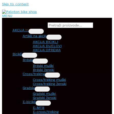
Skip to content
MENU
Products search
AKCIJA !!!
Artikli na akciji
AKCIJA BICIKLI
AKCIJA DIJELOVI
AKCIJA OPREMA
Bicikli
Brdski
Brdski muški
Brdski ženski
Cross/treking
Cross/treking muški
Cross/treking ženski
Gradski
Gradski muški
Gradski ženski
E-bicikli
E-MTB
E-cross/treking