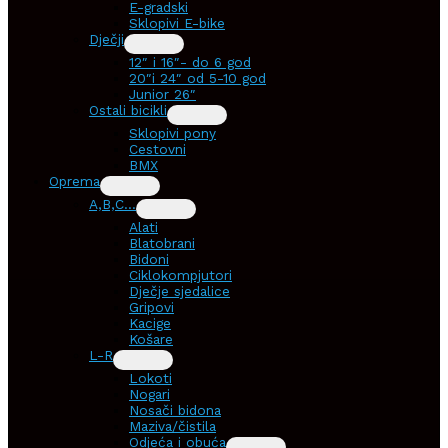
E-gradski
Sklopivi E-bike
Dječji
12″ i 16″- do 6 god
20″i 24″ od 5-10 god
Junior 26″
Ostali bicikli
Sklopivi pony
Cestovni
BMX
Oprema
A,B,C…
Alati
Blatobrani
Bidoni
Ciklokompjutori
Dječje sjedalice
Gripovi
Kacige
Košare
L-R
Lokoti
Nogari
Nosači bidona
Maziva/čistila
Odjeća i obuća