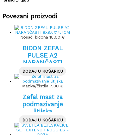
Brand
Ortlieb
Povezani proizvodi
Nosači bidona
10,00
€
BIDON ZEFAL
PULSE A2
NARANČASTI
8X8.6X14.7CM
DODAJ U KOŠARICU
Maziva/čistila
7,00
€
Zefal mast za
podmazivanje
litijska
DODAJ U KOŠARICU