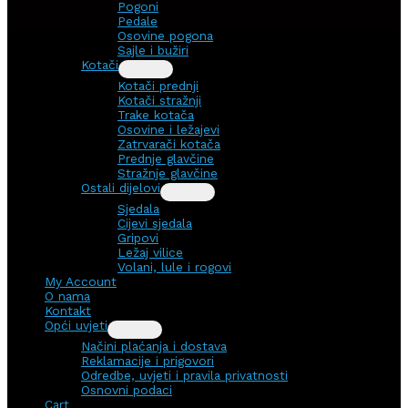
Pogoni
Pedale
Osovine pogona
Sajle i bužiri
Kotači
Kotači prednji
Kotači stražnji
Trake kotača
Osovine i ležajevi
Zatrvarači kotača
Prednje glavčine
Stražnje glavčine
Ostali dijelovi
Sjedala
Cijevi sjedala
Gripovi
Ležaj vilice
Volani, lule i rogovi
My Account
O nama
Kontakt
Opći uvjeti
Načini plaćanja i dostava
Reklamacije i prigovori
Odredbe, uvjeti i pravila privatnosti
Osnovni podaci
Cart