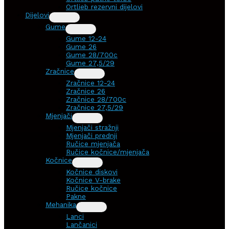
Ortlieb rezervni dijelovi
Dijelovi
Gume
Gume 12-24
Gume 26
Gume 28/700c
Gume 27,5/29
Zračnice
Zračnice 12-24
Zračnice 26
Zračnice 28/700c
Zračnice 27,5/29
Mjenjači
Mjenjači stražnji
Mjenjači prednji
Ručice mjenjača
Ručice kočnice/mjenjača
Kočnice
Kočnice diskovi
Kočnice V-brake
Ručice kočnice
Pakne
Mehanika
Lanci
Lančanici