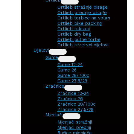
Ortlieb stražnje bisage
Ortlieb prednje bisage
Ortlieb torbice na volan
Ortlieb bike packing
Ortlieb ruksaci
Ortlieb dry bag
Ortlieb putne torbe
Ortlieb rezervni dijelovi
Dijelovi
Gume
Gume 12-24
Gume 26
Gume 28/700c
Gume 27,5/29
Zračnice
Zračnice 12-24
Zračnice 26
Zračnice 28/700c
Zračnice 27,5/29
Mjenjači
Mjenjači stražnji
Mjenjači prednji
Ručice mjenjača