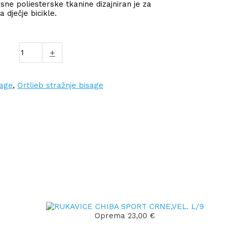
ne poliesterske tkanine dizajniran je za
 dječje bicikle.
+
sage
,
Ortlieb stražnje bisage
Oprema
23,00
€