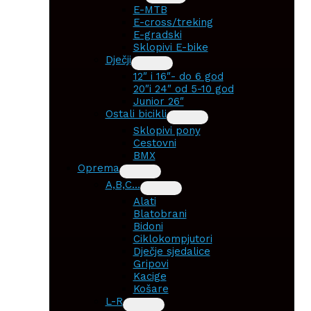
E-MTB
E-cross/treking
E-gradski
Sklopivi E-bike
Dječji
12″ i 16″- do 6 god
20″i 24″ od 5-10 god
Junior 26″
Ostali bicikli
Sklopivi pony
Cestovni
BMX
Oprema
A,B,C…
Alati
Blatobrani
Bidoni
Ciklokompjutori
Dječje sjedalice
Gripovi
Kacige
Košare
L-R