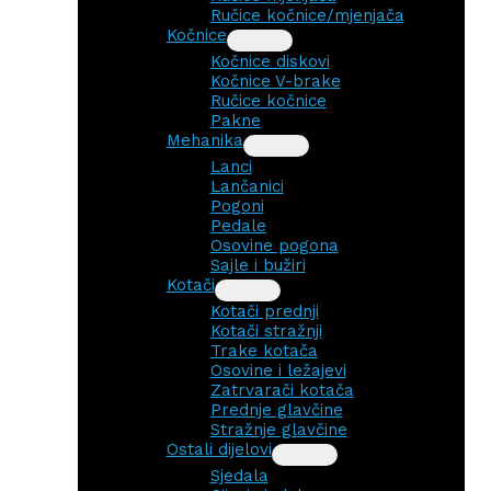
Ručice kočnice/mjenjača
Kočnice
Kočnice diskovi
Kočnice V-brake
Ručice kočnice
Pakne
Mehanika
Lanci
Lančanici
Pogoni
Pedale
Osovine pogona
Sajle i bužiri
Kotači
Kotači prednji
Kotači stražnji
Trake kotača
Osovine i ležajevi
Zatrvarači kotača
Prednje glavčine
Stražnje glavčine
Ostali dijelovi
Sjedala