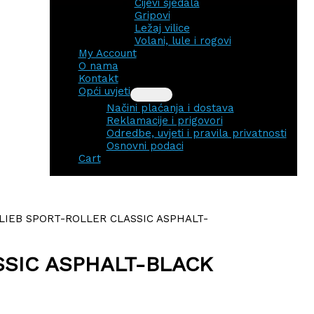
Cijevi sjedala
Gripovi
Ležaj vilice
Volani, lule i rogovi
My Account
O nama
Kontakt
Opći uvjeti
Načini plaćanja i dostava
Reklamacije i prigovori
Odredbe, uvjeti i pravila privatnosti
Osnovni podaci
Cart
LIEB SPORT-ROLLER CLASSIC ASPHALT-
SSIC ASPHALT-BLACK