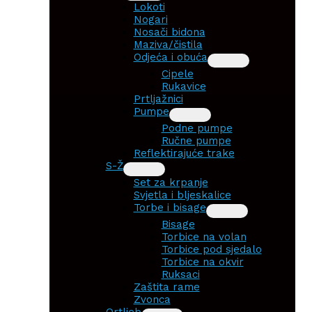
Lokoti
Nogari
Nosači bidona
Maziva/čistila
Odjeća i obuća
Cipele
Rukavice
Prtljažnici
Pumpe
Podne pumpe
Ručne pumpe
Reflektirajuće trake
S-Ž
Set za krpanje
Svjetla i bljeskalice
Torbe i bisage
Bisage
Torbice na volan
Torbice pod sjedalo
Torbice na okvir
Ruksaci
Zaštita rame
Zvonca
Ortlieb