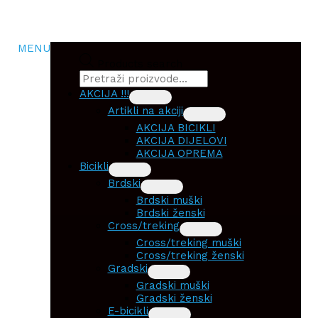
MENU
Products search
AKCIJA !!!
Artikli na akciji
AKCIJA BICIKLI
AKCIJA DIJELOVI
AKCIJA OPREMA
Bicikli
Brdski
Brdski muški
Brdski ženski
Cross/treking
Cross/treking muški
Cross/treking ženski
Gradski
Gradski muški
Gradski ženski
E-bicikli