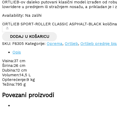
ORTLIEB-ov daleko putovani klasični model izrađen od robus
lowridere u prednjem ili stražnjem nosaču, a prikladan je i za
Availability:
Na zalihi
ORTLIEB SPORT-ROLLER CLASSIC ASPHALT-BLACK količina
-
DODAJ U KOŠARICU
SKU:
F6305
Kategorije:
Oprema
,
Ortlieb
,
Ortlieb prednje bi
Opis
Visina:
37 cm
Širina:
26 cm
Dubina:
12 cm
Volumen:
14,5 L
Opterećenje:
9 kg
Težina:
795 g
Povezani proizvodi