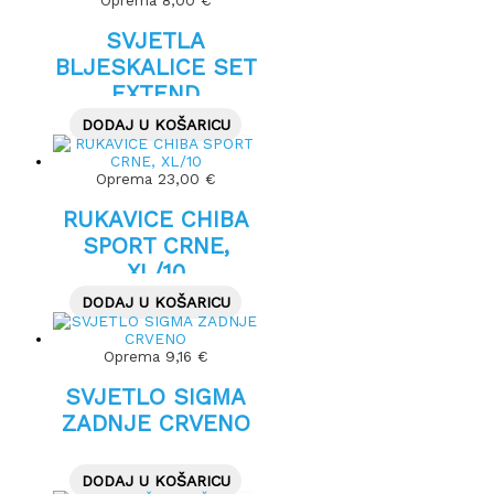
Oprema
8,00
€
SVJETLA
BLJESKALICE SET
EXTEND
FROGGIES – ROZA
DODAJ U KOŠARICU
Oprema
23,00
€
RUKAVICE CHIBA
SPORT CRNE,
XL/10
DODAJ U KOŠARICU
Oprema
9,16
€
SVJETLO SIGMA
ZADNJE CRVENO
DODAJ U KOŠARICU