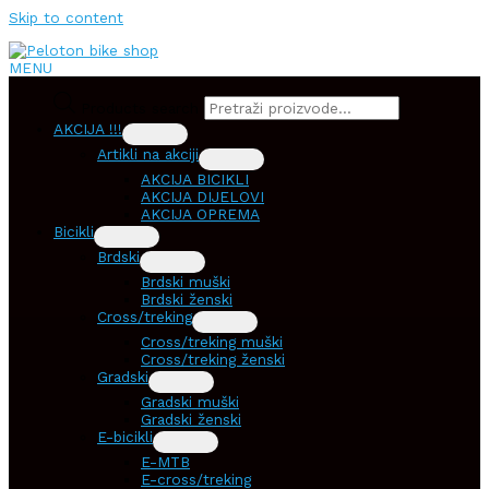
Skip to content
MENU
Products search
AKCIJA !!!
Artikli na akciji
AKCIJA BICIKLI
AKCIJA DIJELOVI
AKCIJA OPREMA
Bicikli
Brdski
Brdski muški
Brdski ženski
Cross/treking
Cross/treking muški
Cross/treking ženski
Gradski
Gradski muški
Gradski ženski
E-bicikli
E-MTB
E-cross/treking