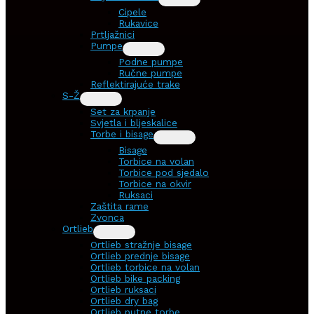
Cipele
Rukavice
Prtljažnici
Pumpe
Podne pumpe
Ručne pumpe
Reflektirajuće trake
S-Ž
Set za krpanje
Svjetla i bljeskalice
Torbe i bisage
Bisage
Torbice na volan
Torbice pod sjedalo
Torbice na okvir
Ruksaci
Zaštita rame
Zvonca
Ortlieb
Ortlieb stražnje bisage
Ortlieb prednje bisage
Ortlieb torbice na volan
Ortlieb bike packing
Ortlieb ruksaci
Ortlieb dry bag
Ortlieb putne torbe