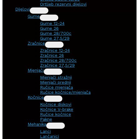
Ortlieb rezervni dijelovi
Dijelovi
Gume
Gume 12-24
Gume 26
Gume 28/700c
Gume 27,5/29
Zračnice
Zračnice 12-24
Zračnice 26
Zračnice 28/700c
Zračnice 27,5/29
Mjenjači
Mjenjači stražnji
Mjenjači prednji
Ručice mjenjača
Ručice kočnice/mjenjača
Kočnice
Kočnice diskovi
Kočnice V-brake
Ručice kočnice
Pakne
Mehanika
Lanci
Lančanici