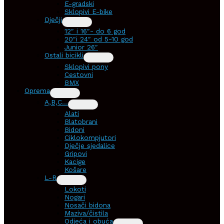
E-gradski
Sklopivi E-bike
Dječji
12″ i 16″- do 6 god
20″i 24″ od 5-10 god
Junior 26″
Ostali bicikli
Sklopivi pony
Cestovni
BMX
Oprema
A,B,C…
Alati
Blatobrani
Bidoni
Ciklokompjutori
Dječje sjedalice
Gripovi
Kacige
Košare
L-R
Lokoti
Nogari
Nosači bidona
Maziva/čistila
Odjeća i obuća