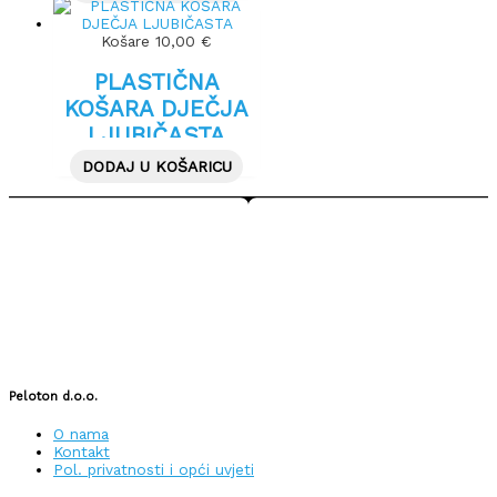
Košare
10,00
€
PLASTIČNA
KOŠARA DJEČJA
LJUBIČASTA
DODAJ U KOŠARICU
Peloton d.o.o.
O nama
Kontakt
Pol. privatnosti i opći uvjeti