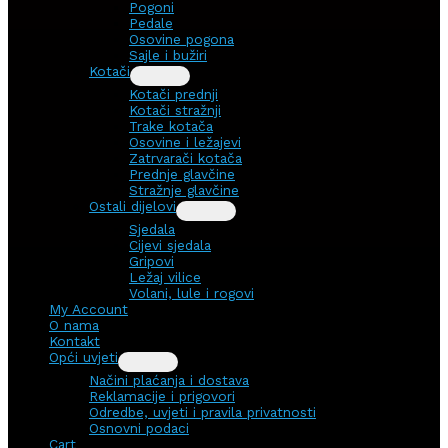
Pogoni
Pedale
Osovine pogona
Sajle i bužiri
Kotači
Kotači prednji
Kotači stražnji
Trake kotača
Osovine i ležajevi
Zatrvarači kotača
Prednje glavčine
Stražnje glavčine
Ostali dijelovi
Sjedala
Cijevi sjedala
Gripovi
Ležaj vilice
Volani, lule i rogovi
My Account
O nama
Kontakt
Opći uvjeti
Načini plaćanja i dostava
Reklamacije i prigovori
Odredbe, uvjeti i pravila privatnosti
Osnovni podaci
Cart