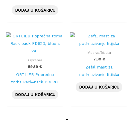
FROGGIES – ROZA
DODAJ U KOŠARICU
Maziva/čistila
7,00
€
Oprema
59,59
€
Zefal mast za
ORTLIEB Poprečna
podmazivanje litijska
torba Rack-pack PD620,
DODAJ U KOŠARICU
blue s 24L
DODAJ U KOŠARICU