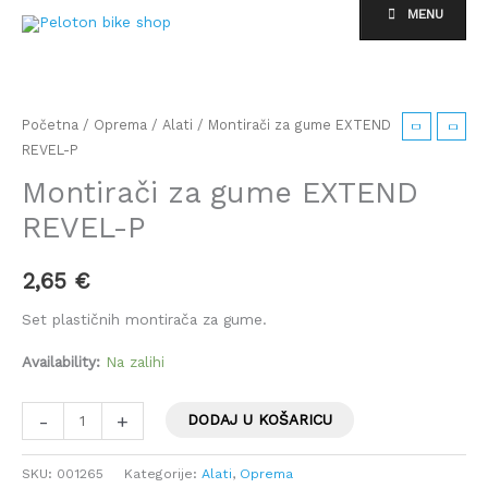
Skip
MENU
to
content
Montirači
za
gume
Početna
/
Oprema
/
Alati
/ Montirači za gume EXTEND
EXTEND
REVEL-P
REVEL-
Montirači za gume EXTEND
P
REVEL-P
količina
2,65
€
Set plastičnih montirača za gume.
Availability:
Na zalihi
-
+
DODAJ U KOŠARICU
SKU:
001265
Kategorije:
Alati
,
Oprema