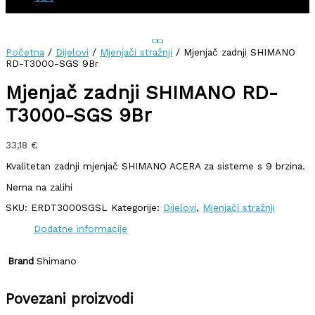
Početna
/
Dijelovi
/
Mjenjači stražnji
/ Mjenjač zadnji SHIMANO
RD-T3000-SGS 9Br
Mjenjač zadnji SHIMANO RD-
T3000-SGS 9Br
33,18
€
Kvalitetan zadnji mjenjač SHIMANO ACERA za sisteme s 9 brzina.
Nema na zalihi
SKU:
ERDT3000SGSL
Kategorije:
Dijelovi
,
Mjenjači stražnji
Dodatne informacije
Brand
Shimano
Povezani proizvodi