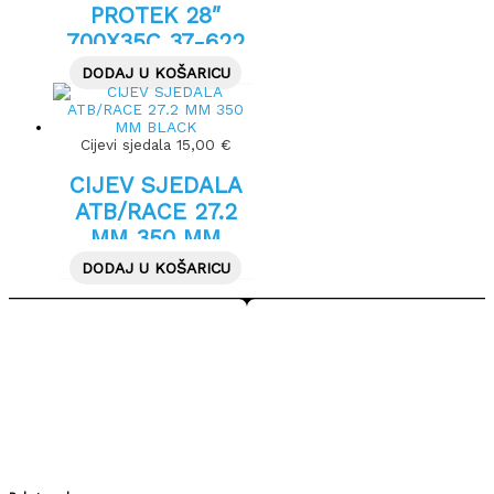
PROTEK 28″
700X35C 37-622
CRNA
DODAJ U KOŠARICU
Cijevi sjedala
15,00
€
CIJEV SJEDALA
ATB/RACE 27.2
MM 350 MM
BLACK
DODAJ U KOŠARICU