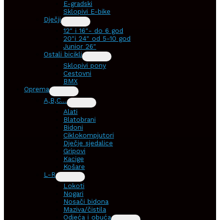
E-gradski
Sklopivi E-bike
Dječji
12″ i 16″- do 6 god
20″i 24″ od 5-10 god
Junior 26″
Ostali bicikli
Sklopivi pony
Cestovni
BMX
Oprema
A,B,C…
Alati
Blatobrani
Bidoni
Ciklokompjutori
Dječje sjedalice
Gripovi
Kacige
Košare
L-R
Lokoti
Nogari
Nosači bidona
Maziva/čistila
Odjeća i obuća