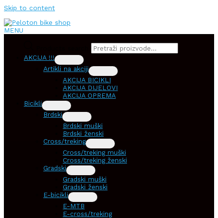
Skip to content
MENU
Products search
AKCIJA !!!
Artikli na akciji
AKCIJA BICIKLI
AKCIJA DIJELOVI
AKCIJA OPREMA
Bicikli
Brdski
Brdski muški
Brdski ženski
Cross/treking
Cross/treking muški
Cross/treking ženski
Gradski
Gradski muški
Gradski ženski
E-bicikli
E-MTB
E-cross/treking