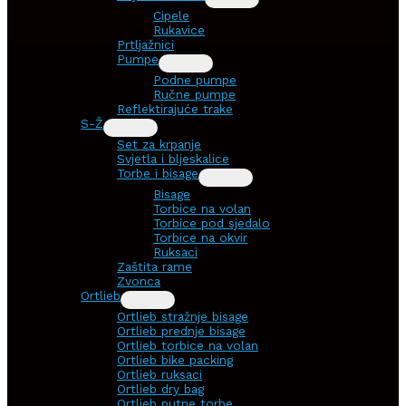
Cipele
Rukavice
Prtljažnici
Pumpe
Podne pumpe
Ručne pumpe
Reflektirajuće trake
S-Ž
Set za krpanje
Svjetla i bljeskalice
Torbe i bisage
Bisage
Torbice na volan
Torbice pod sjedalo
Torbice na okvir
Ruksaci
Zaštita rame
Zvonca
Ortlieb
Ortlieb stražnje bisage
Ortlieb prednje bisage
Ortlieb torbice na volan
Ortlieb bike packing
Ortlieb ruksaci
Ortlieb dry bag
Ortlieb putne torbe