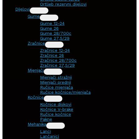
Ortlieb rezervni dijelovi
Dijelovi
Gume
Gume 12-24
Gume 26
Gume 28/700c
Gume 27,5/29
Zračnice
Zračnice 12-24
Zračnice 26
Zračnice 28/700c
Zračnice 27,5/29
Mjenjači
Mjenjači stražnji
Mjenjači prednji
Ručice mjenjača
Ručice kočnice/mjenjača
Kočnice
Kočnice diskovi
Kočnice V-brake
Ručice kočnice
Pakne
Mehanika
Lanci
Lančanici