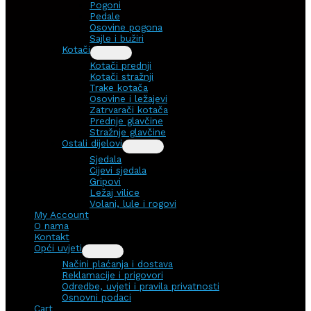
Pogoni
Pedale
Osovine pogona
Sajle i bužiri
Kotači
Kotači prednji
Kotači stražnji
Trake kotača
Osovine i ležajevi
Zatrvarači kotača
Prednje glavčine
Stražnje glavčine
Ostali dijelovi
Sjedala
Cijevi sjedala
Gripovi
Ležaj vilice
Volani, lule i rogovi
My Account
O nama
Kontakt
Opći uvjeti
Načini plaćanja i dostava
Reklamacije i prigovori
Odredbe, uvjeti i pravila privatnosti
Osnovni podaci
Cart