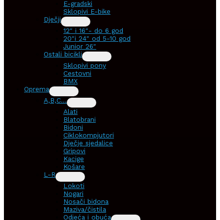
E-gradski
Sklopivi E-bike
Dječji
12″ i 16″- do 6 god
20″i 24″ od 5-10 god
Junior 26″
Ostali bicikli
Sklopivi pony
Cestovni
BMX
Oprema
A,B,C…
Alati
Blatobrani
Bidoni
Ciklokompjutori
Dječje sjedalice
Gripovi
Kacige
Košare
L-R
Lokoti
Nogari
Nosači bidona
Maziva/čistila
Odjeća i obuća