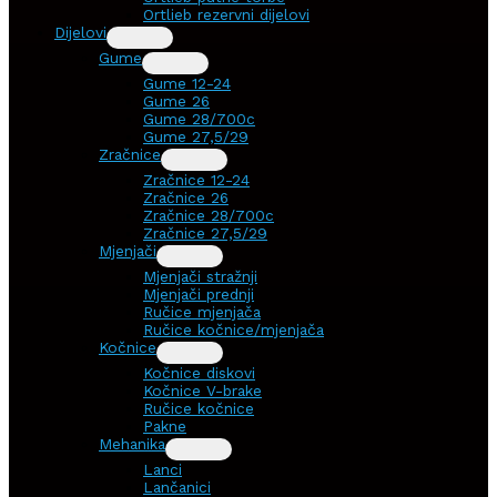
Ortlieb rezervni dijelovi
Dijelovi
Gume
Gume 12-24
Gume 26
Gume 28/700c
Gume 27,5/29
Zračnice
Zračnice 12-24
Zračnice 26
Zračnice 28/700c
Zračnice 27,5/29
Mjenjači
Mjenjači stražnji
Mjenjači prednji
Ručice mjenjača
Ručice kočnice/mjenjača
Kočnice
Kočnice diskovi
Kočnice V-brake
Ručice kočnice
Pakne
Mehanika
Lanci
Lančanici