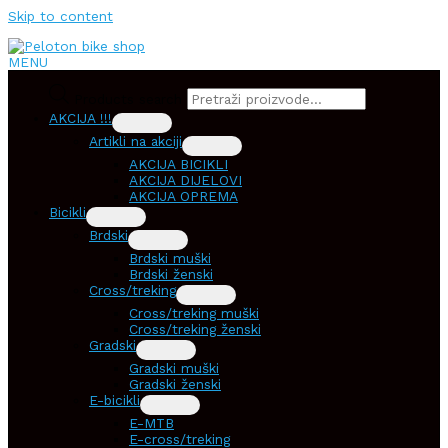
Skip to content
MENU
Products search
AKCIJA !!!
Artikli na akciji
AKCIJA BICIKLI
AKCIJA DIJELOVI
AKCIJA OPREMA
Bicikli
Brdski
Brdski muški
Brdski ženski
Cross/treking
Cross/treking muški
Cross/treking ženski
Gradski
Gradski muški
Gradski ženski
E-bicikli
E-MTB
E-cross/treking