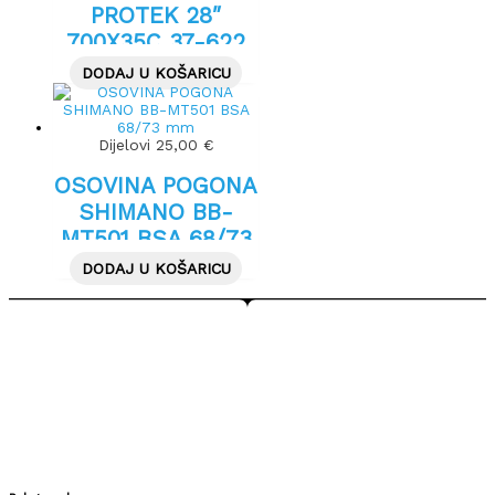
PROTEK 28″
700X35C 37-622
CRNA
DODAJ U KOŠARICU
Dijelovi
25,00
€
OSOVINA POGONA
SHIMANO BB-
MT501 BSA 68/73
mm
DODAJ U KOŠARICU