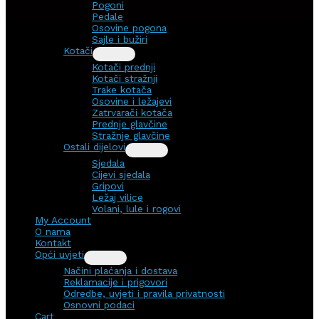
Pogoni
Pedale
Osovine pogona
Sajle i bužiri
Kotači
Kotači prednji
Kotači stražnji
Trake kotača
Osovine i ležajevi
Zatrvarači kotača
Prednje glavčine
Stražnje glavčine
Ostali dijelovi
Sjedala
Cijevi sjedala
Gripovi
Ležaj vilice
Volani, lule i rogovi
My Account
O nama
Kontakt
Opći uvjeti
Načini plaćanja i dostava
Reklamacije i prigovori
Odredbe, uvjeti i pravila privatnosti
Osnovni podaci
Cart