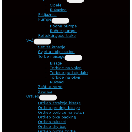
Cipele
Rukavice
Prtljažnici
Pumpe
Podne pumpe
Ručne pumpe
Reflektirajuće trake
S-Ž
Set za krpanje
Svjetla i bljeskalice
Torbe i bisage
Bisage
Torbice na volan
Torbice pod sjedalo
Torbice na okvir
Ruksaci
Zaštita rame
Zvonca
Ortlieb
Ortlieb stražnje bisage
Ortlieb prednje bisage
Ortlieb torbice na volan
Ortlieb bike packing
Ortlieb ruksaci
Ortlieb dry bag
Ortlieb putne torbe