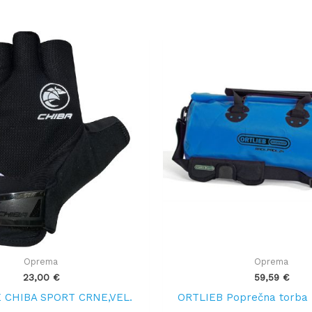
Oprema
Oprema
23,00
€
59,59
€
 CHIBA SPORT CRNE,VEL.
ORTLIEB Poprečna torba