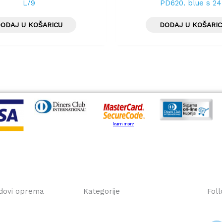
L/9
PD620, blue s 2
ODAJ U KOŠARICU
DODAJ U KOŠARI
dovi oprema
Kategorije
Fol
F
a