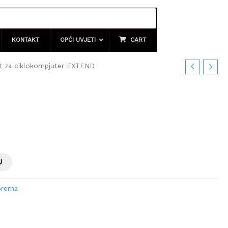
KONTAKT
OPĆI UVJETI
CART
 za ciklokompjuter EXTEND
U
prema