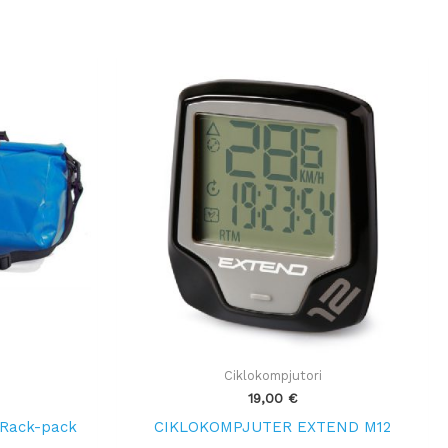
Ciklokompjutori
19,00
€
 Rack-pack
CIKLOKOMPJUTER EXTEND M12