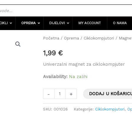
CIKLI
OPREMA
DIJELOVI
MY ACCOUNT
O NAMA
Magnet
Početna
/
Oprema
/
Ciklokompjutori
/ Magnet
za
1,99
€
ciklokompjuter
EXTEND
Univerzalni magnet za ciklokompjuter
količina
Availability:
Na zalihi
-
+
DODAJ U KOŠARIC
SKU:
001026
Kategorije:
Ciklokompjutori
,
O