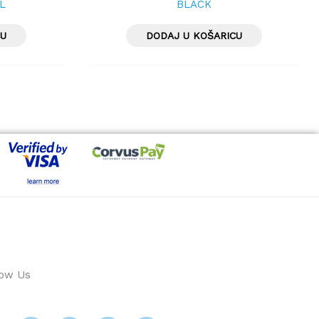
4L
BLACK
CU
DODAJ U KOŠARICU
low Us
T
I
Y
L
w
n
o
i