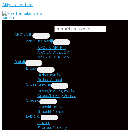
Skip to content
MENU
Products search
AKCIJA !!!
Artikli na akciji
AKCIJA BICIKLI
AKCIJA DIJELOVI
AKCIJA OPREMA
Bicikli
Brdski
Brdski muški
Brdski ženski
Cross/treking
Cross/treking muški
Cross/treking ženski
Gradski
Gradski muški
Gradski ženski
E-bicikli
E-MTB
E-cross/treking