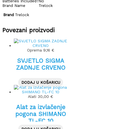
Batteries Included?
No
Brand Name
Trelock
Brand
Trelock
Povezani proizvodi
Oprema
9,16
€
SVJETLO SIGMA
ZADNJE CRVENO
DODAJ U KOŠARICU
Alati
30,00
€
Alat za izvlačenje
pogona SHIMANO
TL-FC 10
DODAJ U KOŠARICU