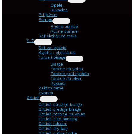
Cipele
Rukavice
Prtljažnici
Pumpe
Podne pumpe
Ručne pumpe
Reflektirajuće trake
S-Ž
Set za krpanje
Svjetla i bljeskalice
Torbe i bisage
Bisage
Torbice na volan
Torbice pod sjedalo
Torbice na okvir
Ruksaci
Zaštita rame
Zvonca
Ortlieb
Ortlieb stražnje bisage
Ortlieb prednje bisage
Ortlieb torbice na volan
Ortlieb bike packing
Ortlieb ruksaci
Ortlieb dry bag
Ortlieb putne torbe