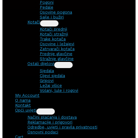
Pogoni
Pedale
Osovine pogona
Sajle i bužiri
Kotači
Kotači prednji
Kotači stražnji
Trake kotača
Osovine i ležajevi
Zatrvarači kotača
Prednje glavčine
Stražnje glavčine
Ostali dijelovi
Sjedala
Cijevi sjedala
Gripovi
Ležaj vilice
Volani, lule i rogovi
My Account
O nama
Kontakt
Opći uvjeti
Načini plaćanja i dostava
Reklamacije i prigovori
Odredbe, uvjeti i pravila privatnosti
Osnovni podaci
Cart