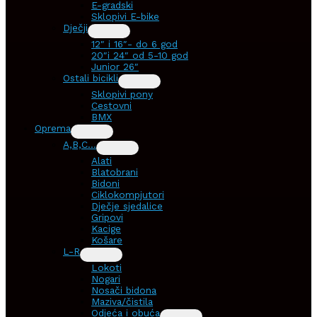
E-gradski
Sklopivi E-bike
Dječji
12″ i 16″- do 6 god
20″i 24″ od 5-10 god
Junior 26″
Ostali bicikli
Sklopivi pony
Cestovni
BMX
Oprema
A,B,C…
Alati
Blatobrani
Bidoni
Ciklokompjutori
Dječje sjedalice
Gripovi
Kacige
Košare
L-R
Lokoti
Nogari
Nosači bidona
Maziva/čistila
Odjeća i obuća