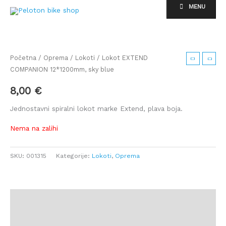
Skip
MENU
to
content
Početna
/
Oprema
/
Lokoti
/ Lokot EXTEND
COMPANION 12*1200mm, sky blue
8,00
€
Jednostavni spiralni lokot marke Extend, plava boja.
Nema na zalihi
SKU:
001315
Kategorije:
Lokoti
,
Oprema
Opis
Dodatne informacije