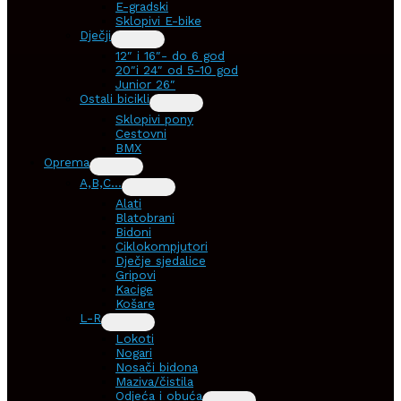
E-gradski
Sklopivi E-bike
Dječji
12″ i 16″- do 6 god
20″i 24″ od 5-10 god
Junior 26″
Ostali bicikli
Sklopivi pony
Cestovni
BMX
Oprema
A,B,C…
Alati
Blatobrani
Bidoni
Ciklokompjutori
Dječje sjedalice
Gripovi
Kacige
Košare
L-R
Lokoti
Nogari
Nosači bidona
Maziva/čistila
Odjeća i obuća