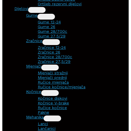
Ortlieb rezervni dijelovi
Dijelovi
Gume
Gume 12-24
Gume 26
Gume 28/700c
Gume 27,5/29
Zračnice
Zračnice 12-24
Zračnice 26
Zračnice 28/700c
Zračnice 27,5/29
Mjenjači
Mjenjači stražnji
Mjenjači prednji
Ručice mjenjača
Ručice kočnice/mjenjača
Kočnice
Kočnice diskovi
Kočnice V-brake
Ručice kočnice
Pakne
Mehanika
Lanci
Lančanici