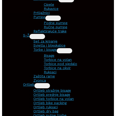
Cipele
Rukavice
Prtljažnici
Pumpe
Podne pumpe
Ručne pumpe
Reflektirajuće trake
S-Ž
Set za krpanje
Svjetla i bljeskalice
Torbe i bisage
Bisage
Torbice na volan
Torbice pod sjedalo
Torbice na okvir
Ruksaci
Zaštita rame
Zvonca
Ortlieb
Ortlieb stražnje bisage
Ortlieb prednje bisage
Ortlieb torbice na volan
Ortlieb bike packing
Ortlieb ruksaci
Ortlieb dry bag
Ortlieb putne torbe