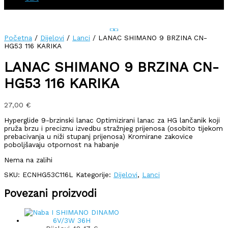
Početna
/
Dijelovi
/
Lanci
/ LANAC SHIMANO 9 BRZINA CN-
HG53 116 KARIKA
LANAC SHIMANO 9 BRZINA CN-
HG53 116 KARIKA
27,00
€
Hyperglide 9-brzinski lanac Optimizirani lanac za HG lančanik koji
pruža brzu i preciznu izvedbu stražnjeg prijenosa (osobito tijekom
prebacivanja u niži stupanj prijenosa) Kromirane zakovice
poboljšavaju otpornost na habanje
Nema na zalihi
SKU:
ECNHG53C116L
Kategorije:
Dijelovi
,
Lanci
Povezani proizvodi