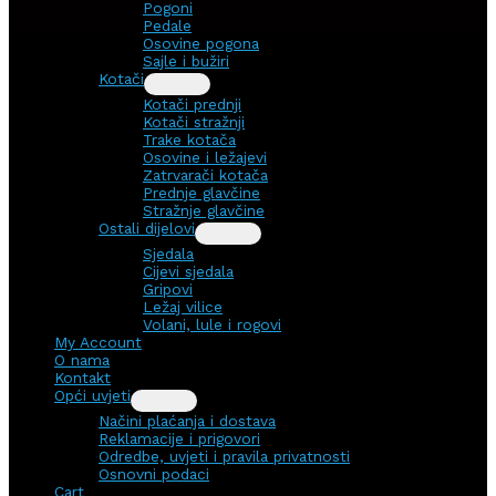
Pogoni
Pedale
Osovine pogona
Sajle i bužiri
Kotači
Kotači prednji
Kotači stražnji
Trake kotača
Osovine i ležajevi
Zatrvarači kotača
Prednje glavčine
Stražnje glavčine
Ostali dijelovi
Sjedala
Cijevi sjedala
Gripovi
Ležaj vilice
Volani, lule i rogovi
My Account
O nama
Kontakt
Opći uvjeti
Načini plaćanja i dostava
Reklamacije i prigovori
Odredbe, uvjeti i pravila privatnosti
Osnovni podaci
Cart