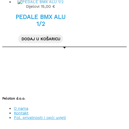
Dijelovi
15,00
€
PEDALE BMX ALU
1/2
DODAJ U KOŠARICU
Peloton d.o.o.
O nama
Kontakt
Pol. privatnosti i opći uvjeti