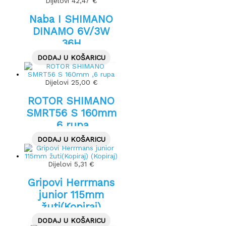
Dijelovi
42,47
€
Naba I SHIMANO
DINAMO 6V/3W
36H
DODAJ U KOŠARICU
Dijelovi
25,00
€
ROTOR SHIMANO
SMRT56 S 160mm
,6 rupa
DODAJ U KOŠARICU
Dijelovi
5,31
€
Gripovi Herrmans
junior 115mm
žuti(Kopiraj)
(Kopiraj)
DODAJ U KOŠARICU