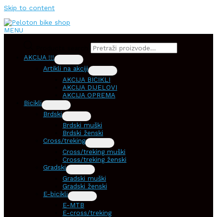
Skip to content
MENU
Products search
AKCIJA !!!
Artikli na akciji
AKCIJA BICIKLI
AKCIJA DIJELOVI
AKCIJA OPREMA
Bicikli
Brdski
Brdski muški
Brdski ženski
Cross/treking
Cross/treking muški
Cross/treking ženski
Gradski
Gradski muški
Gradski ženski
E-bicikli
E-MTB
E-cross/treking