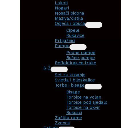
Lokoti
Nogari
Nosači bidona
Maziva/čistila
Odjeća i obuća
Cipele
Rukavice
Prtljažnici
Pumpe
Podne pumpe
Ručne pumpe
Reflektirajuće trake
S-Ž
Set za krpanje
Svjetla i bljeskalice
Torbe i bisage
Bisage
Torbice na volan
Torbice pod sjedalo
Torbice na okvir
Ruksaci
Zaštita rame
Zvonca
Ortlieb