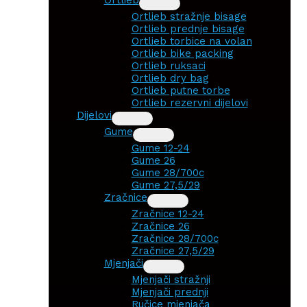
Ortlieb stražnje bisage
Ortlieb prednje bisage
Ortlieb torbice na volan
Ortlieb bike packing
Ortlieb ruksaci
Ortlieb dry bag
Ortlieb putne torbe
Ortlieb rezervni dijelovi
Dijelovi
Gume
Gume 12-24
Gume 26
Gume 28/700c
Gume 27,5/29
Zračnice
Zračnice 12-24
Zračnice 26
Zračnice 28/700c
Zračnice 27,5/29
Mjenjači
Mjenjači stražnji
Mjenjači prednji
Ručice mjenjača