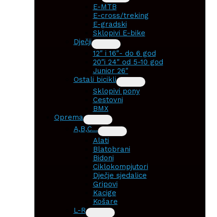
E-MTB
E-cross/treking
E-gradski
Sklopivi E-bike
Dječji
12″ i 16″- do 6 god
20″i 24″ od 5-10 god
Junior 26″
Ostali bicikli
Sklopivi pony
Cestovni
BMX
Oprema
A,B,C…
Alati
Blatobrani
Bidoni
Ciklokompjutori
Dječje sjedalice
Gripovi
Kacige
Košare
L-R