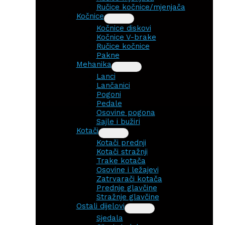
Ručice kočnice/mjenjača
Kočnice
Kočnice diskovi
Kočnice V-brake
Ručice kočnice
Pakne
Mehanika
Lanci
Lančanici
Pogoni
Pedale
Osovine pogona
Sajle i bužiri
Kotači
Kotači prednji
Kotači stražnji
Trake kotača
Osovine i ležajevi
Zatrvarači kotača
Prednje glavčine
Stražnje glavčine
Ostali dijelovi
Sjedala