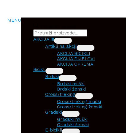
MENU
Products search
AKCIJA !!!
Artikli na akciji
AKCIJA BICIKLI
AKCIJA DIJELOVI
AKCIJA OPREMA
Bicikli
Brdski
Brdski muški
Brdski ženski
Cross/treking
Cross/treking muški
Cross/treking ženski
Gradski
Gradski muški
Gradski ženski
E-bicikli