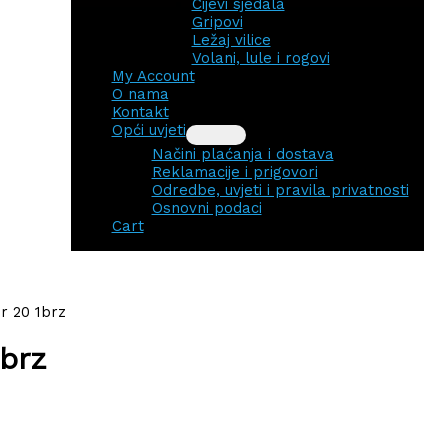
Cijevi sjedala
Gripovi
Ležaj vilice
Volani, lule i rogovi
My Account
O nama
Kontakt
Opći uvjeti
Načini plaćanja i dostava
Reklamacije i prigovori
Odredbe, uvjeti i pravila privatnosti
Osnovni podaci
Cart
r 20 1brz
1brz