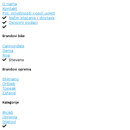
O nama
Kontakt
Pol. privatnosti i opći uvjeti
Način plaćanja i dostava
Osnovni podaci
Brandovi bike
Cannondale
Dema
Rog
Stevens
Brandovi oprema
Shimano
Ortlieb
Topeak
Extend
Kategorije
Bicikli
Oprema
Dijelovi