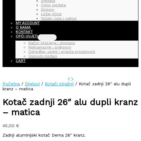
Sjedala
Cijevi sjedala
Gripovi
Ležaj vilice
Volani, lule i rogovi
MY ACCOUNT
O NAMA
KONTAKT
OPĆI UVJETI
Načini plaćanja i dostava
Reklamacije i prigovori
Odredbe, uvjeti i pravila privatnosti
Osnovni podaci
CART
Početna
/
Dijelovi
/
Kotači stražnji
/ Kotač zadnji 26″ alu dupli
kranz – matica
Kotač zadnji 26″ alu dupli kranz
– matica
45,00
€
Zadnji aluminijski kotač Dema 26″ kranz.