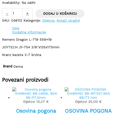
Availability:
Na zalihi
-
+
DODAJ U KOŠARICU
SKU:
046112
Kategorije:
Dijelovi
,
Kotači stražnji
Opis
Dodatne informacije
Remerx Dragon L-719 559×19
JOYTECH JY-754 3/8″x135x175mm
Kranz kazeta 3-7 brzina
Brand
Dema
Povezani proizvodi
Dijelovi
13,27
€
Dijelovi
25,00
€
Osovina pogona
OSOVINA POGONA