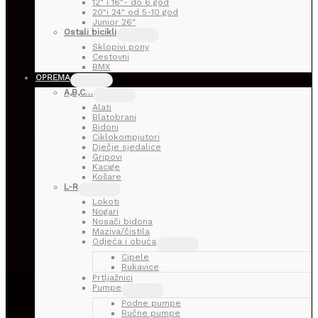
12″ i 16″- do 6 god
20″i 24″ od 5-10 god
Junior 26″
Ostali bicikli
Sklopivi pony
Cestovni
BMX
OPREMA
A,B,C…
Alati
Blatobrani
Bidoni
Ciklokompjutori
Dječje sjedalice
Gripovi
Kacige
Košare
L-R
Lokoti
Nogari
Nosači bidona
Maziva/čistila
Odjeća i obuća
Cipele
Rukavice
Prtljažnici
Pumpe
Podne pumpe
Ručne pumpe