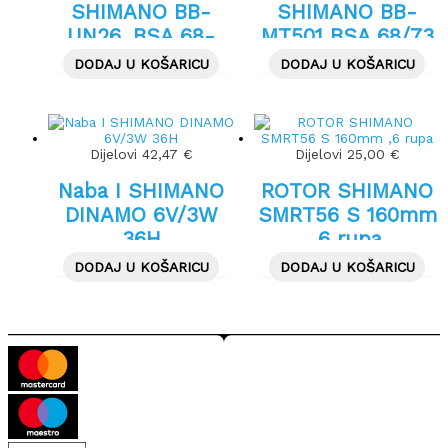
SHIMANO BB-
SHIMANO BB-
UN26, BSA 68-
MT501 BSA 68/73
117,5mm
mm
DODAJ U KOŠARICU
DODAJ U KOŠARICU
Dijelovi
42,47
€
Dijelovi
25,00
€
Naba I SHIMANO
ROTOR SHIMANO
DINAMO 6V/3W
SMRT56 S 160mm
36H
,6 rupa
DODAJ U KOŠARICU
DODAJ U KOŠARICU