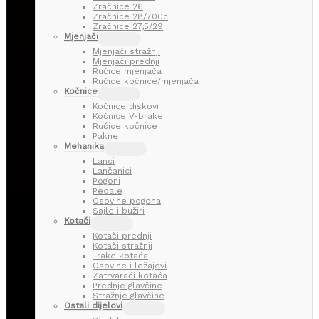
Zračnice 26
Zračnice 28/700c
Zračnice 27,5/29
Mjenjači
Mjenjači stražnji
Mjenjači prednji
Ručice mjenjača
Ručice kočnice/mjenjača
Kočnice
Kočnice diskovi
Kočnice V-brake
Ručice kočnice
Pakne
Mehanika
Lanci
Lančanici
Pogoni
Pedale
Osovine pogona
Sajle i bužiri
Kotači
Kotači prednji
Kotači stražnji
Trake kotača
Osovine i ležajevi
Zatrvarači kotača
Prednje glavčine
Stražnje glavčine
Ostali dijelovi