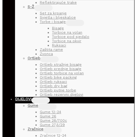
Reflektirajuće trake
S-Ž
Set za krpanje
Svjetla i bljeskalice
Torbe i bisage
Bisage
Torbice na volan
Torbice pod sjedalo
Torbice na okvir
Ruksaci
Zaštita rame
Zvonca
Ortlieb
Ortlieb stražnje bisage
Ortlieb prednje bisage
Ortlieb torbice na volan
Ortlieb bike packing
Ortlieb ruksaci
Ortlieb dry bag
Ortlieb putne torbe
Ortlieb rezervni dijelovi
DIJELOVI
Gume
Gume 12-24
Gume 26
Gume 28/700c
Gume 27,5/29
Zračnice
Zračnice 12-24