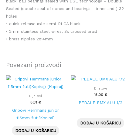
black, ball bearings sealed with DSE technology – Double
Sealed (double seal of cones and bearings – inner and ) 32
holes
• quick-release axle semi-RLCA black
• 2mm stainless steel wires, 3x crossed braid
• brass nipples 2x14mm
Povezani proizvodi
Dijelovi
15,00
€
Dijelovi
5,31
€
PEDALE BMX ALU 1/2
Gripovi Herrmans junior
115mm žuti(Kopiraj)
DODAJ U KOŠARICU
(Kopiraj)
DODAJ U KOŠARICU