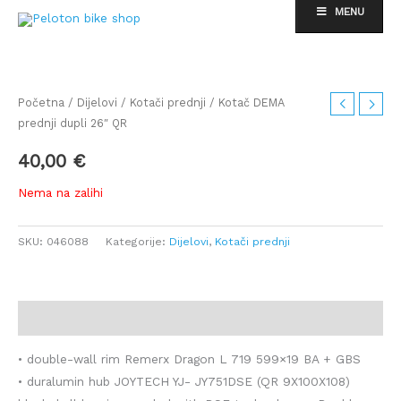
Skip
MENU
to
content
Početna
/
Dijelovi
/
Kotači prednji
/ Kotač DEMA
prednji dupli 26″ QR
40,00
€
Nema na zalihi
SKU:
046088
Kategorije:
Dijelovi
,
Kotači prednji
Opis
• double-wall rim Remerx Dragon L 719 599×19 BA + GBS
• duralumin hub JOYTECH YJ- JY751DSE (QR 9X100X108)