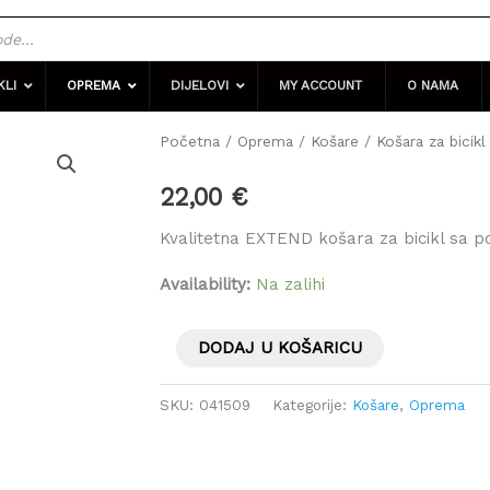
KLI
OPREMA
DIJELOVI
MY ACCOUNT
O NAMA
Košara
Početna
/
Oprema
/
Košare
/ Košara za bici
za
22,00
€
bicikl
sa
Kvalitetna EXTEND košara za bicikl sa p
podesivim
Availability:
Na zalihi
nosačem
EXTEND
DODAJ U KOŠARICU
količina
SKU:
041509
Kategorije:
Košare
,
Oprema