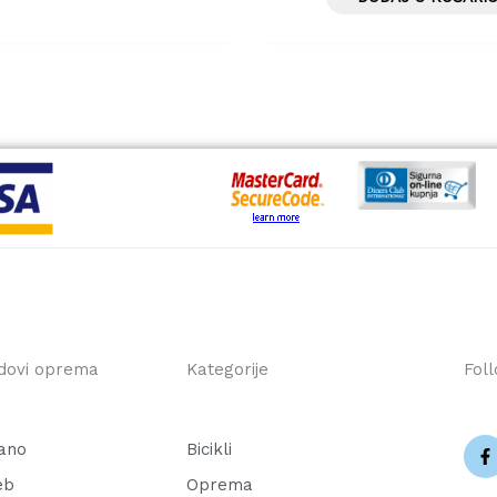
dovi oprema
Kategorije
Fol
F
a
c
ano
Bicikli
e
b
eb
Oprema
o