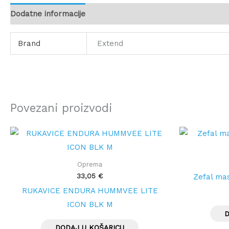
Dodatne informacije
Brand
Extend
Povezani proizvodi
Oprema
33,05
€
Zefal mas
RUKAVICE ENDURA HUMMVEE LITE
ICON BLK M
D
DODAJ U KOŠARICU