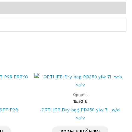
Oprema
15,93
€
SET P2R
ORTLIEB Dry bag PD350 ylw 7L w/o
valv
CU
DODAJ U KOŠARICU