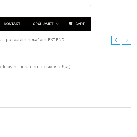
KONTAKT
OPĆI UVJETI
CART
kl sa podesivim nosačem EXTEND
odesivim nosačem nosivosti 5kg.